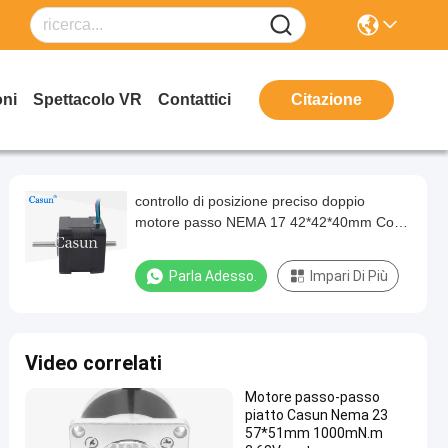
oni
Spettacolo VR
Contattici
Citazione
controllo di posizione preciso doppio
motore passo NEMA 17 42*42*40mm Con
CE ROHS ISO
Parla Adesso.
Impari Di Più
Video correlati
Motore passo-passo
piatto Casun Nema 23
57*51mm 1000mN.m