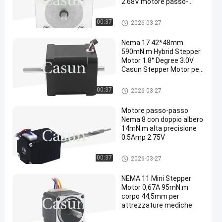
2.68V motore passo-
passo ibrido con
ingranaggi per
Motore passo a passo dell'as
00:37
2026-03-27
l'automazione
se doppia
Nema 17 42*48mm
590mN.m Hybrid Stepper
Motor 1.8° Degree 3.0V
Casun Stepper Motor per
stampante 3D
Motore passo a passo dell'as
00:37
2026-03-27
se doppia
Motore passo-passo
Nema 8 con doppio albero
14mN.m alta precisione
0.5Amp 2.75V
Motore passo a passo dell'as
00:37
2026-03-27
se doppia
NEMA 11 Mini Stepper
Motor 0,67A 95mN.m
corpo 44,5mm per
attrezzature mediche