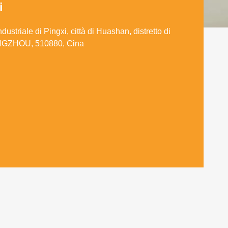
i
ustriale di Pingxi, città di Huashan, distretto di
GZHOU, 510880, Cina