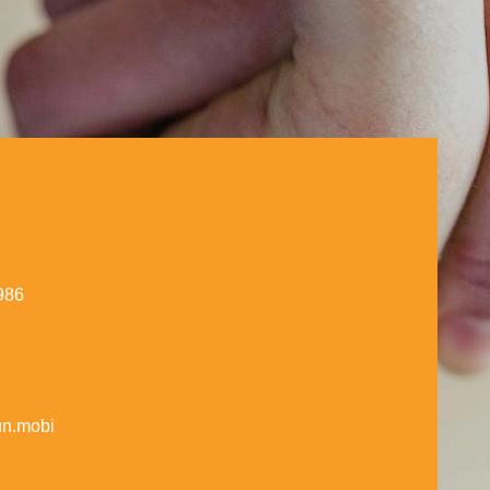
986
n.mobi