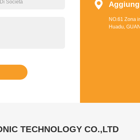

Aggiung
NO.61 Zona ind
Huadu, GUAN
NIC TECHNOLOGY CO.,LTD