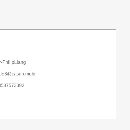
-PhilipLiang
ale3@casun.mobi
8587573392