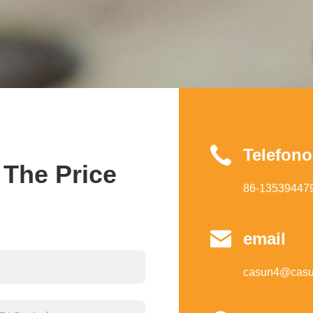
Telefono
 The Price
86-13539447

email
casun4@casu