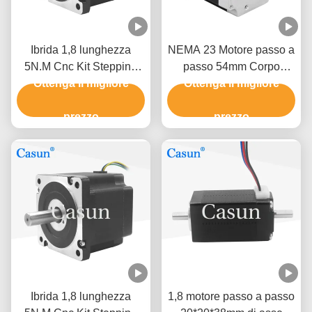
Ibrida 1,8 lunghezza
NEMA 23 Motore passo a
5N.M Cnc Kit Stepping
passo 54mm Corpo
Motor del motore passo a
Ottenga il migliore
1.26N.m 2.8A Doppio
Ottenga il migliore
passo del NEMA 34 di
albero per CNC
grado 86mm
prezzo
prezzo
Ibrida 1,8 lunghezza
1,8 motore passo a passo