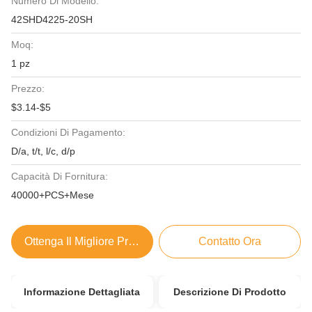
Numero Di Modello:
42SHD4225-20SH
Moq:
1 pz
Prezzo:
$3.14-$5
Condizioni Di Pagamento:
D/a, t/t, l/c, d/p
Capacità Di Fornitura:
40000+PCS+Mese
Ottenga Il Migliore Prezzo
Contatto Ora
Informazione Dettagliata
Descrizione Di Prodotto