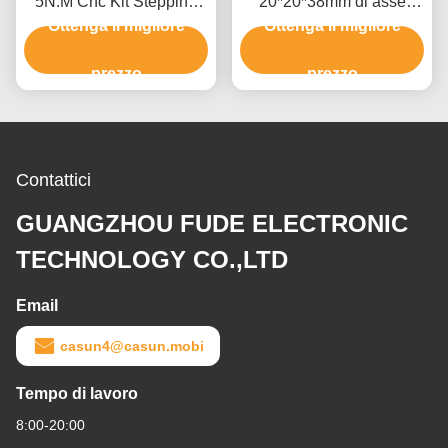
5N.M Cnc Kit Stepping
20*20*38mm di asse
Motor del motore passo a
Ottenga il migliore
doppio del NEMA 8 di
Ottenga il migliore
passo del NEMA 34 di
grado 40mN.M ROHS
grado 86mm
prezzo
prezzo
Contattici
GUANGZHOU FUDE ELECTRONIC
TECHNOLOGY CO.,LTD
Email
casun4@casun.mobi
Tempo di lavoro
8:00-20:00