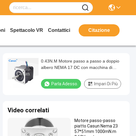
oni
Spettacolo VR
Contattici
Citazione
0.43N.M Motore passo a passo a doppio
albero NEMA 17 DC con macchina di
imballaggio automatico
Parla Adesso.
Impari Di Più
Video correlati
Motore passo-passo
piatto Casun Nema 23
57*51mm 1000mN.m