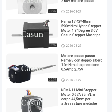
2.68V motore passo-
passo ibrido con
ingranaggi per
Motore passo a passo dell'as
00:37
2026-03-27
l'automazione
se doppia
Nema 17 42*48mm
590mN.m Hybrid Stepper
Motor 1.8° Degree 3.0V
Casun Stepper Motor per
stampante 3D
Motore passo a passo dell'as
00:37
2026-03-27
se doppia
Motore passo-passo
Nema 8 con doppio albero
14mN.m alta precisione
0.5Amp 2.75V
Motore passo a passo dell'as
00:37
2026-03-27
se doppia
NEMA 11 Mini Stepper
Motor 0,67A 95mN.m
corpo 44,5mm per
attrezzature mediche