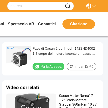
oni
Spettacolo VR
Contattici
Citazione
Fase di Casun 2 del】 del 【42SHD4002
1,8 corpo del motore facente un passo
34mm del NEMA 17 di grado con la
certificazione del CE di iso
Parla Adesso.
Impari Di Più
Video correlati
Casun Motor Nema17
1.2° Grado Motore
Stepper 360mN.m 10.8V