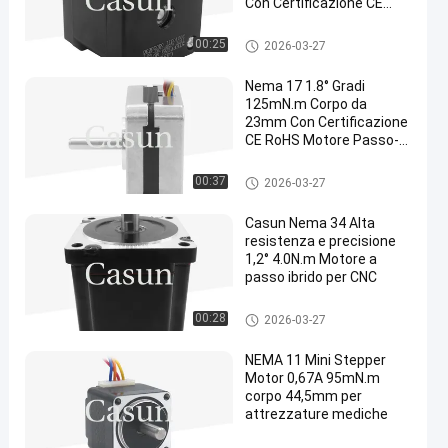
Con Certificazione CE
RoHS
motore passo-passo nema 17
00:25
2026-03-27
Nema 17 1.8° Gradi
125mN.m Corpo da
23mm Con Certificazione
CE RoHS Motore Passo-
Passo Per
Apparecchiature di
motore passo-passo nema 17
00:37
2026-03-27
Bellezza
Casun Nema 34 Alta
resistenza e precisione
1,2° 4.0N.m Motore a
passo ibrido per CNC
motore passo-passo nema 17
00:28
2026-03-27
NEMA 11 Mini Stepper
Motor 0,67A 95mN.m
corpo 44,5mm per
attrezzature mediche