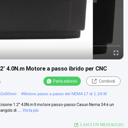
,2° 4.0N.m Motore a passo ibrido per CNC
Parla adesso.
Condividi
i
x42x60mm
#
Motore passo a passo del NEMA 17 di 1.1N.M
isione 1.2° 4.0N.m Il motore passo-passo Casun Nema 34 è un
golo di .....
Vista più
LASCI UN MESSAGGIO