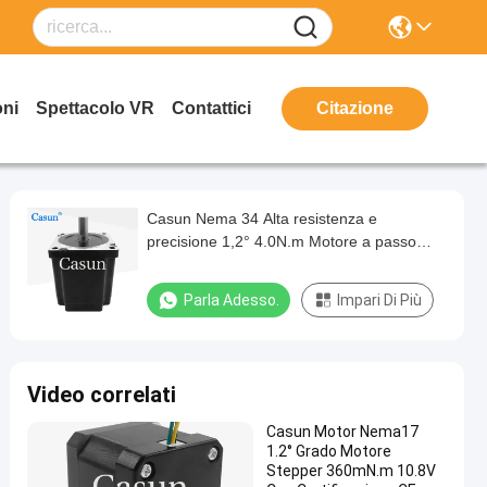
oni
Spettacolo VR
Contattici
Citazione
Casun Nema 34 Alta resistenza e
precisione 1,2° 4.0N.m Motore a passo
ibrido per CNC
Parla Adesso.
Impari Di Più
Video correlati
Casun Motor Nema17
1.2° Grado Motore
Stepper 360mN.m 10.8V