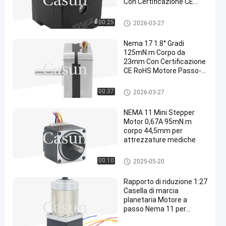
Con Certificazione CE
RoHS
motore passo-passo nema 17
00:25
2026-03-27
Nema 17 1.8° Gradi
125mN.m Corpo da
23mm Con Certificazione
CE RoHS Motore Passo-
Passo Per
Apparecchiature di
motore passo-passo nema 17
00:37
2026-03-27
Bellezza
NEMA 11 Mini Stepper
Motor 0,67A 95mN.m
corpo 44,5mm per
attrezzature mediche
motore passo a passo del NE
00:10
2025-05-20
MA 11
Rapporto di riduzione 1:27
Casella di marcia
planetaria Motore a
passo Nema 11 per
attrezzature di bellezza