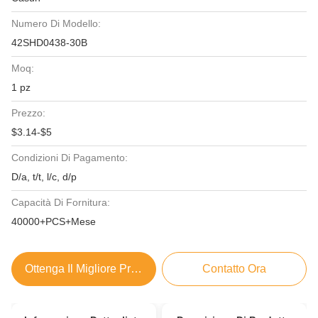
Numero Di Modello:
42SHD0438-30B
Moq:
1 pz
Prezzo:
$3.14-$5
Condizioni Di Pagamento:
D/a, t/t, l/c, d/p
Capacità Di Fornitura:
40000+PCS+Mese
Ottenga Il Migliore Prezzo
Contatto Ora