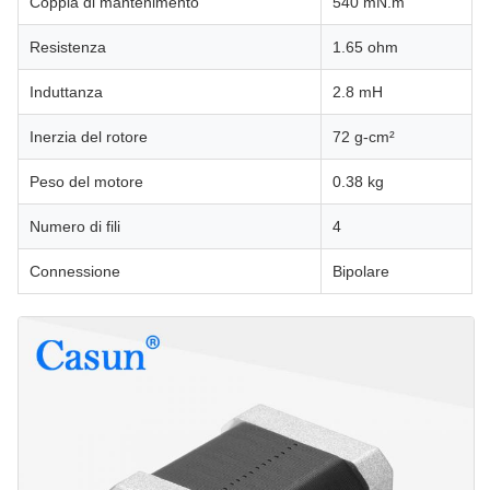
Coppia di mantenimento
540 mN.m
Resistenza
1.65 ohm
Induttanza
2.8 mH
Inerzia del rotore
72 g-cm²
Peso del motore
0.38 kg
Numero di fili
4
Connessione
Bipolare