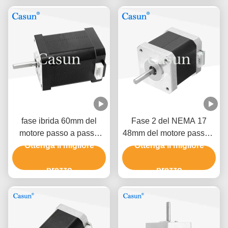
fase ibrida 60mm del
Fase 2 del NEMA 17
motore passo a passo
48mm del motore passo a
0.5A 0,78 N. m2 di Nema
Ottenga il migliore
passo 1.5A del NEMA 17
Ottenga il migliore
17 della stampante 3D
di Casun 0.45N.M 1,8
prezzo
prezzo
gradi