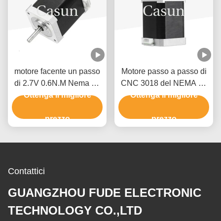
motore facente un passo
Motore passo a passo di
di 2.7V 0.6N.M Nema 17
CNC 3018 del NEMA 17
per lo strumento di misura
Ottenga il migliore
del router unipolare 1.7A
Ottenga il migliore
di XYZ
60mm di CNC
prezzo
prezzo
Contattici
GUANGZHOU FUDE ELECTRONIC
TECHNOLOGY CO.,LTD