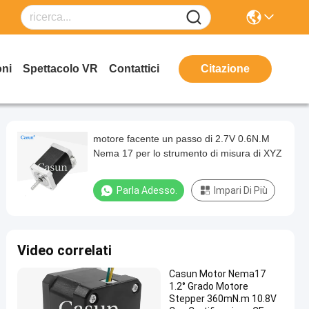
oni
Spettacolo VR
Contattici
Citazione
motore facente un passo di 2.7V 0.6N.M
Nema 17 per lo strumento di misura di XYZ
Parla Adesso.
Impari Di Più
Video correlati
Casun Motor Nema17
1.2° Grado Motore
Stepper 360mN.m 10.8V