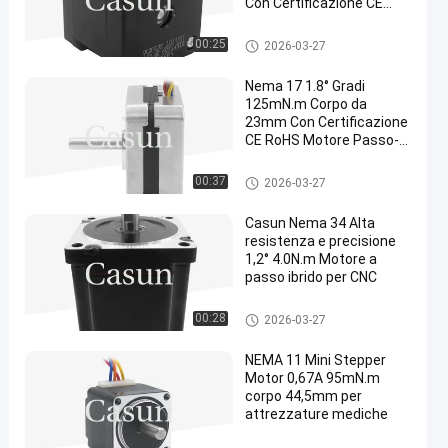
Con Certificazione CE
RoHS
motore passo-passo nema 17
00:25
2026-03-27
Nema 17 1.8° Gradi
125mN.m Corpo da
23mm Con Certificazione
CE RoHS Motore Passo-
Passo Per
Apparecchiature di
motore passo-passo nema 17
00:37
2026-03-27
Bellezza
Casun Nema 34 Alta
resistenza e precisione
1,2° 4.0N.m Motore a
passo ibrido per CNC
motore passo-passo nema 17
00:28
2026-03-27
NEMA 11 Mini Stepper
Motor 0,67A 95mN.m
corpo 44,5mm per
attrezzature mediche