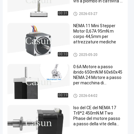
viti a piombo in cattività a
2 fasi per laser CNC e
stampanti 3D
Motore passo a passo del NE
00:31
2026-03-27
MA 17 con la madrevite
NEMA 11 Mini Stepper
Motor 0,67A 95mN.m
corpo 44,5mm per
attrezzature mediche
motore passo a passo del NE
00:10
2025-05-20
MA 11
0.6A Motore a passo
ibrido 650mN.M 60x60x45
NEMA 24 Motore a passo
per macchina di
automazione
Motore passo a passo del NE
00:19
2026-04-02
MA 24
Iso del CE del NEMA 17
Tr8*2 450mN.M Two
Phase del motore passo
a passo della vite della
palla