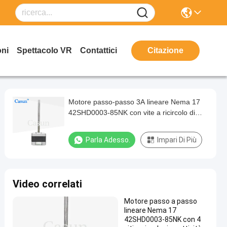
oni
Spettacolo VR
Contattici
Citazione
Motore passo-passo 3A lineare Nema 17
42SHD0003-85NK con vite a ricircolo di
sfere a 4 conduttori per CNC laser e
stampante 3D
Parla Adesso.
Impari Di Più
Video correlati
Motore passo a passo
lineare Nema 17
42SHD0003-85NK con 4