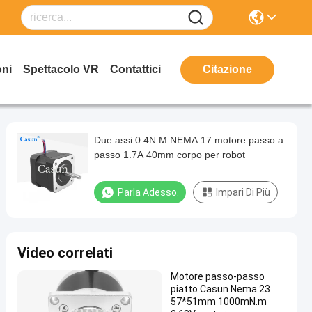
oni
Spettacolo VR
Contattici
Citazione
Due assi 0.4N.M NEMA 17 motore passo a
passo 1.7A 40mm corpo per robot
Parla Adesso.
Impari Di Più
Video correlati
Motore passo-passo
piatto Casun Nema 23
57*51mm 1000mN.m