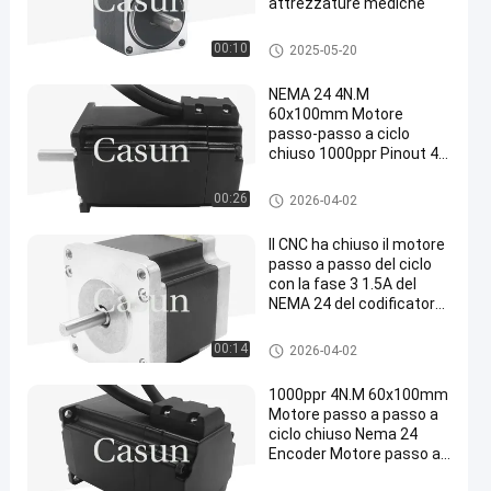
attrezzature mediche
motore passo a passo del NE
00:10
2025-05-20
MA 11
NEMA 24 4N.M
60x100mm Motore
passo-passo a ciclo
chiuso 1000ppr Pinout 4
filo
Motore passo a passo del cicl
00:26
2026-04-02
o chiuso del NEMA 24
Il CNC ha chiuso il motore
passo a passo del ciclo
con la fase 3 1.5A del
NEMA 24 del codificatore
800mN.M
Motore passo a passo del cicl
00:14
2026-04-02
o chiuso del NEMA 24
1000ppr 4N.M 60x100mm
Motore passo a passo a
ciclo chiuso Nema 24
Encoder Motore passo a
passo per macchine laser