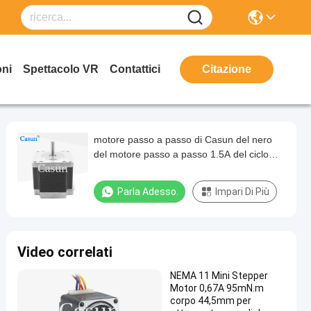
oni
Spettacolo VR
Contattici
Citazione
motore passo a passo di Casun del nero
del motore passo a passo 1.5A del ciclo
chiuso del NEMA 24 di 60x60x58mm
Parla Adesso.
Impari Di Più
Video correlati
NEMA 11 Mini Stepper
Motor 0,67A 95mN.m
corpo 44,5mm per