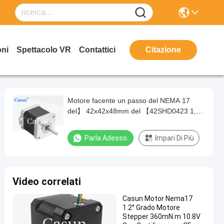
oni
Spettacolo VR
Contattici
Citazione
Motore facente un passo del NEMA 17
del】 42x42x48mm del 【42SHD0423 1,8
gradi 2 alta qualità di fase 1.5A per 3D la
stampante Accessories
Parla Adesso.
Impari Di Più
Video correlati
Casun Motor Nema17
1.2° Grado Motore
Stepper 360mN.m 10.8V