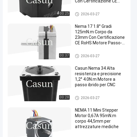
Con Certificazione CE
RoHS
motore passo-passo nema 17
00:25
2026-03-27
Nema 17 1.8° Gradi
125mN.m Corpo da
23mm Con Certificazione
CE RoHS Motore Passo-
Passo Per
Apparecchiature di
motore passo-passo nema 17
00:37
2026-03-27
Bellezza
Casun Nema 34 Alta
resistenza e precisione
1,2° 4.0N.m Motore a
passo ibrido per CNC
motore passo-passo nema 17
00:28
2026-03-27
NEMA 11 Mini Stepper
Motor 0,67A 95mN.m
corpo 44,5mm per
attrezzature mediche