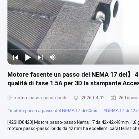
Motore facente un passo del NEMA 17 del】 4
qualità di fase 1.5A per 3D la stampante Acce
motore passo-passo ibrido
2026-04-02
260 opinio
#
motore passo a passo del NEMA 17 di 60mm
#
NEMA 17 di 42
[42SHD0423] Motore passo-passo Nema 17 da 42x42x48mm, 1,8 gradi,
motore passo-passo ibrido da 42 mm ha eccellenti caratteristiche 