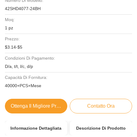
Numero Di Modello:
42SHD4077-24BH
Moq:
1 pz
Prezzo:
$3.14-$5
Condizioni Di Pagamento:
D/a, t/t, l/c, d/p
Capacità Di Fornitura:
40000+PCS+Mese
Ottenga Il Migliore Prezzo
Contatto Ora
Informazione Dettagliata
Descrizione Di Prodotto