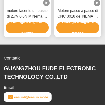
motore facente un passo
Motore passo a passo di
di 2.7V 0.6N.M Nema 17
CNC 3018 del NEMA 17
per lo strumento di misura
Ottenga il migliore
del router unipolare 1.7A
Ottenga il migliore
di XYZ
60mm di CNC
prezzo
prezzo
Contattici
GUANGZHOU FUDE ELECTRONIC
TECHNOLOGY CO.,LTD
Email
casun4@casun.mobi