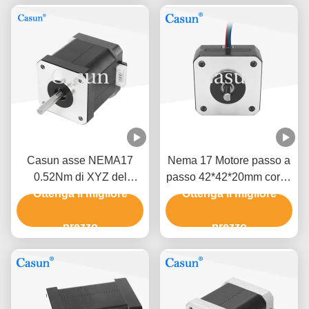
Casun asse NEMA17
Nema 17 Motore passo a
0.52Nm di XYZ del
passo 42*42*20mm corpo
motore facente un passo
Ottenga il migliore
Ottenga il migliore
ultra sottile 1.0A
di 2 fasi
130mN.m per attrezzature
prezzo
mediche
prezzo