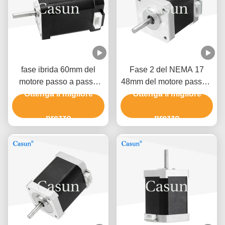
fase ibrida 60mm del
Fase 2 del NEMA 17
motore passo a passo
48mm del motore passo a
0.5A 0,78 N. m2 di Nema
Ottenga il migliore
passo 1.5A del NEMA 17
Ottenga il migliore
17 della stampante 3D
di Casun 0.45N.M 1,8
prezzo
prezzo
gradi