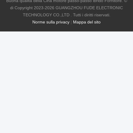
Buona qualità della Cina motore passo-passo ibrido Fornitore. ©
di Copyright 2023-2026 GUANGZHOU FUDE ELECTRONIC
TECHNOLOGY CO.,LTD . Tutti i diritti riservati.
Norme sulla privacy
|
Mappa del sito