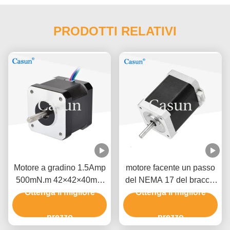
PRODOTTI RELATIVI
Motore a gradino 1.5Amp
motore facente un passo
500mN.m 42×42×40mm
del NEMA 17 del braccio
NEMA 17 con ISO CE
Ottenga il migliore
del robot 1.2A 1,8 gradi
Ottenga il migliore
un'alta precisione di 2 fasi
prezzo
prezzo