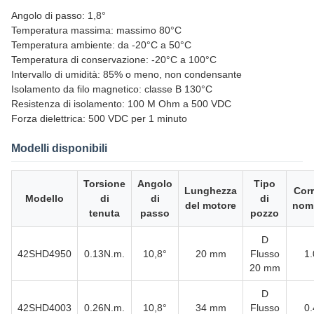
Angolo di passo: 1,8°
Temperatura massima: massimo 80°C
Temperatura ambiente: da -20°C a 50°C
Temperatura di conservazione: -20°C a 100°C
Intervallo di umidità: 85% o meno, non condensante
Isolamento da filo magnetico: classe B 130°C
Resistenza di isolamento: 100 M Ohm a 500 VDC
Forza dielettrica: 500 VDC per 1 minuto
Modelli disponibili
Torsione
Angolo
Tipo
Lunghezza
Cor
Modello
di
di
di
del motore
nom
tenuta
passo
pozzo
D
42SHD4950
0.13N.m.
10,8°
20 mm
Flusso
1
20 mm
D
42SHD4003
0.26N.m.
10,8°
34 mm
Flusso
0