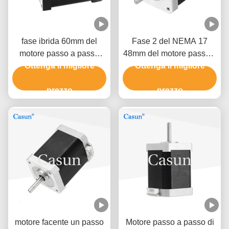
fase ibrida 60mm del
Fase 2 del NEMA 17
motore passo a passo
48mm del motore passo a
0.5A 0,78 N. m2 di Nema
Ottenga il migliore
passo 1.5A del NEMA 17
Ottenga il migliore
17 della stampante 3D
di Casun 0.45N.M 1,8
prezzo
prezzo
gradi
motore facente un passo
Motore passo a passo di