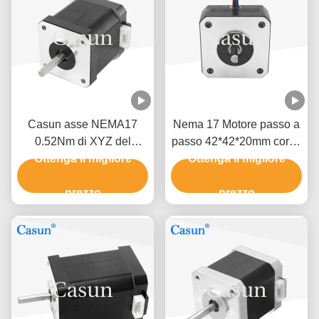
Casun asse NEMA17
Nema 17 Motore passo a
0.52Nm di XYZ del
passo 42*42*20mm corpo
motore facente un passo
Ottenga il migliore
Ottenga il migliore
ultra sottile 1.0A
di 2 fasi
130mN.m per attrezzature
prezzo
mediche
prezzo