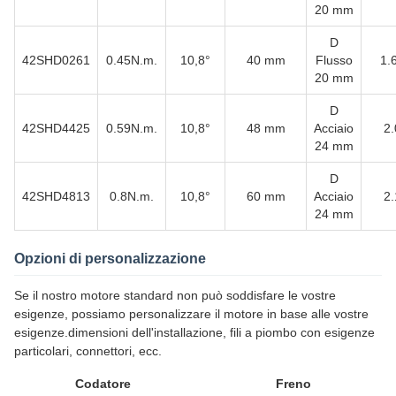
20 mm
D
42SHD0261
0.45N.m.
10,8°
40 mm
Flusso
1.
20 mm
D
42SHD4425
0.59N.m.
10,8°
48 mm
Acciaio
2
24 mm
D
42SHD4813
0.8N.m.
10,8°
60 mm
Acciaio
2
24 mm
Opzioni di personalizzazione
Se il nostro motore standard non può soddisfare le vostre
esigenze, possiamo personalizzare il motore in base alle vostre
esigenze.dimensioni dell'installazione, fili a piombo con esigenze
particolari, connettori, ecc.
Codatore
Freno