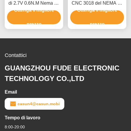
di 2.7V 0.6N.M Nema 17
CNC 3018 del NEMA 17
per lo strumento di misura
Ottenga il migliore
del router unipolare 1.7A
Ottenga il migliore
di XYZ
60mm di CNC
prezzo
prezzo
Contattici
GUANGZHOU FUDE ELECTRONIC
TECHNOLOGY CO.,LTD
Email
casun4@casun.mobi
Tempo di lavoro
8:00-20:00