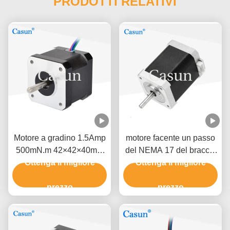
PRODOTTI RELATIVI
Motore a gradino 1.5Amp
motore facente un passo
500mN.m 42×42×40mm
del NEMA 17 del braccio
NEMA 17 con ISO CE
Ottenga il migliore
del robot 1.2A 1,8 gradi
Ottenga il migliore
un'alta precisione di 2 fasi
prezzo
prezzo