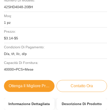
Numero Di Modello:
42SHD4048-20BH
Moq:
1 pz
Prezzo:
$3.14-$5
Condizioni Di Pagamento:
D/a, t/t, l/c, d/p
Capacità Di Fornitura:
40000+PCS+Mese
Ottenga Il Migliore Prezzo
Contatto Ora
Informazione Dettagliata
Descrizione Di Prodotto