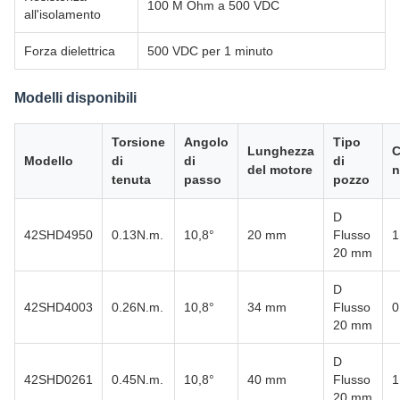
100 M Ohm a 500 VDC
all'isolamento
Forza dielettrica
500 VDC per 1 minuto
Modelli disponibili
Torsione
Angolo
Tipo
Lunghezza
C
Modello
di
di
di
del motore
n
tenuta
passo
pozzo
D
42SHD4950
0.13N.m.
10,8°
20 mm
Flusso
1
20 mm
D
42SHD4003
0.26N.m.
10,8°
34 mm
Flusso
0
20 mm
D
42SHD0261
0.45N.m.
10,8°
40 mm
Flusso
1
20 mm