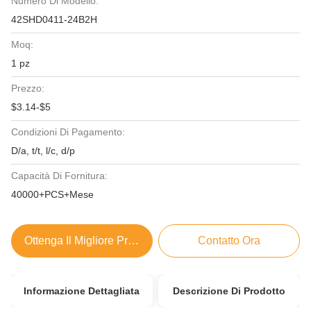
Numero Di Modello:
42SHD0411-24B2H
Moq:
1 pz
Prezzo:
$3.14-$5
Condizioni Di Pagamento:
D/a, t/t, l/c, d/p
Capacità Di Fornitura:
40000+PCS+Mese
Ottenga Il Migliore Prezzo
Contatto Ora
Informazione Dettagliata
Descrizione Di Prodotto