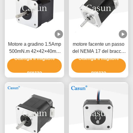
Motore a gradino 1.5Amp
motore facente un passo
500mN.m 42×42×40mm
del NEMA 17 del braccio
NEMA 17 con ISO CE
Ottenga il migliore
del robot 1.2A 1,8 gradi
Ottenga il migliore
un'alta precisione di 2 fasi
prezzo
prezzo