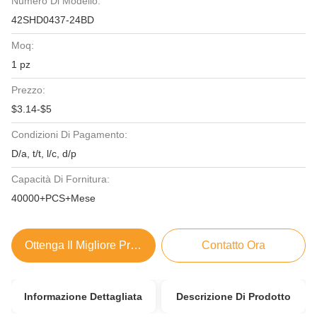
Numero Di Modello:
42SHD0437-24BD
Moq:
1 pz
Prezzo:
$3.14-$5
Condizioni Di Pagamento:
D/a, t/t, l/c, d/p
Capacità Di Fornitura:
40000+PCS+Mese
Ottenga Il Migliore Prezzo
Contatto Ora
Informazione Dettagliata
Descrizione Di Prodotto