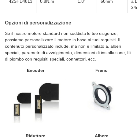
42SHD4813
0.8N.m
1.8°
60mm
a D
2
Opzioni di personalizzazione
Se il nostro motore standard non soddisfa le tue esigenze,
possiamo personalizzare il motore in base ai tuoi requisiti. Il
contenuto personalizzato include, ma non è limitato a, alberi
speciali, parametri di avvolgimento, dimensioni di installazione, fili
di piombo con requisiti speciali, connettori, ecc.
Encoder
Freno
Riduttore
Albero