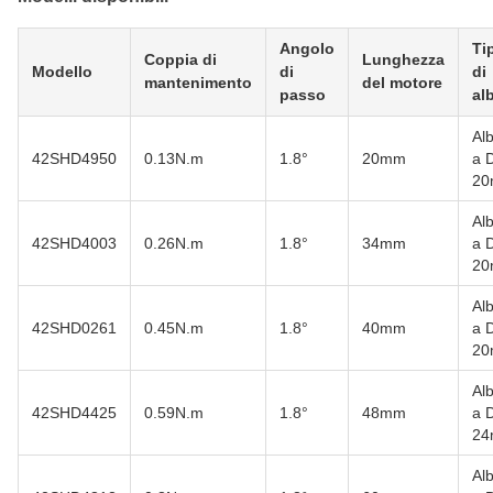
Angolo
Ti
Coppia di
Lunghezza
Modello
di
di
mantenimento
del motore
passo
al
Al
42SHD4950
0.13N.m
1.8°
20mm
a D
2
Al
42SHD4003
0.26N.m
1.8°
34mm
a D
2
Al
42SHD0261
0.45N.m
1.8°
40mm
a D
2
Al
42SHD4425
0.59N.m
1.8°
48mm
a D
2
Al