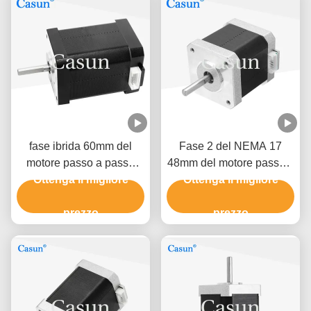
fase ibrida 60mm del
Fase 2 del NEMA 17
motore passo a passo
48mm del motore passo a
0.5A 0,78 N. m2 di Nema
Ottenga il migliore
passo 1.5A del NEMA 17
Ottenga il migliore
17 della stampante 3D
di Casun 0.45N.M 1,8
prezzo
prezzo
gradi