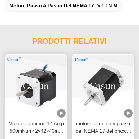
Motore Passo A Passo Del NEMA 17 Di 1.1N.M
PRODOTTI RELATIVI
Motore a gradino 1.5Amp
motore facente un passo
500mN.m 42×42×40mm
del NEMA 17 del braccio
NEMA 17 con ISO CE
Ottenga il migliore
del robot 1.2A 1,8 gradi
Ottenga il migliore