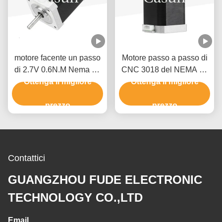
motore facente un passo
Motore passo a passo di
di 2.7V 0.6N.M Nema 17
CNC 3018 del NEMA 17
per lo strumento di misura
Ottenga il migliore
del router unipolare 1.7A
Ottenga il migliore
di XYZ
60mm di CNC
prezzo
prezzo
Contattici
GUANGZHOU FUDE ELECTRONIC
TECHNOLOGY CO.,LTD
Email