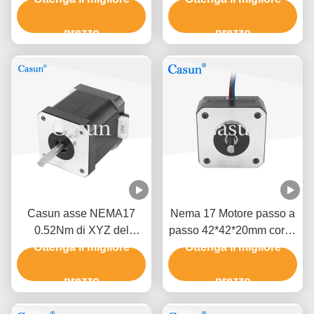
un'alta precisione di 2 fasi
prezzo
prezzo
Casun asse NEMA17
Nema 17 Motore passo a
0.52Nm di XYZ del
passo 42*42*20mm corpo
motore facente un passo
Ottenga il migliore
Ottenga il migliore
ultra sottile 1.0A
di 2 fasi
130mN.m per attrezzature
prezzo
mediche
prezzo