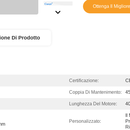
Ottenga Il Miglior
ione Di Prodotto
Certificazione:
C
Coppia Di Mantenimento:
4
Lunghezza Del Motore:
4
Il
Personalizzato:
Pr
9mm
Ri