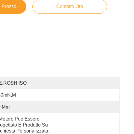
e Prezzo
Contatto Ora
E,ROSH,ISO
50mN.m
0 Mm
 Motore Può Essere 
ogettato E Prodotto Su 
chiesta Personalizzata.