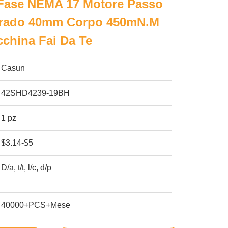
Fase NEMA 17 Motore Passo
Grado 40mm Corpo 450mN.m
china Fai Da Te
Casun
42SHD4239-19BH
1 pz
$3.14-$5
D/a, t/t, l/c, d/p
40000+PCS+Mese