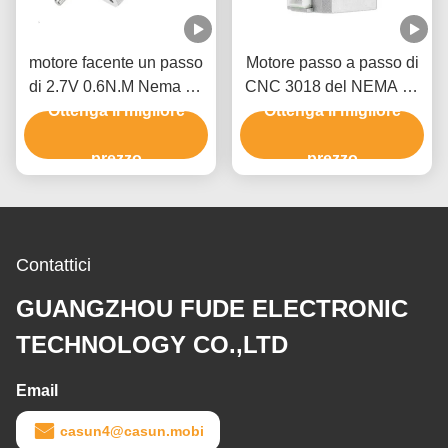
motore facente un passo
Motore passo a passo di
di 2.7V 0.6N.M Nema 17
CNC 3018 del NEMA 17
per lo strumento di misura
Ottenga il migliore
del router unipolare 1.7A
Ottenga il migliore
di XYZ
60mm di CNC
prezzo
prezzo
Contattici
GUANGZHOU FUDE ELECTRONIC
TECHNOLOGY CO.,LTD
Email
casun4@casun.mobi