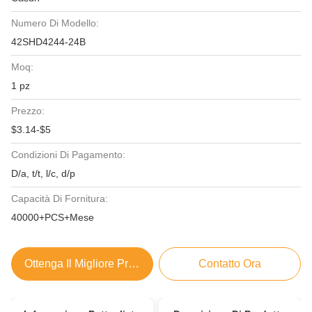
Numero Di Modello:
42SHD4244-24B
Moq:
1 pz
Prezzo:
$3.14-$5
Condizioni Di Pagamento:
D/a, t/t, l/c, d/p
Capacità Di Fornitura:
40000+PCS+Mese
Ottenga Il Migliore Prezzo
Contatto Ora