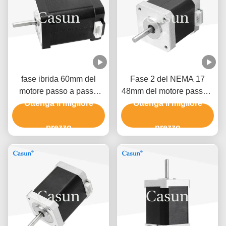
fase ibrida 60mm del
Fase 2 del NEMA 17
motore passo a passo
48mm del motore passo a
0.5A 0,78 N. m2 di Nema
Ottenga il migliore
passo 1.5A del NEMA 17
Ottenga il migliore
17 della stampante 3D
di Casun 0.45N.M 1,8
prezzo
prezzo
gradi