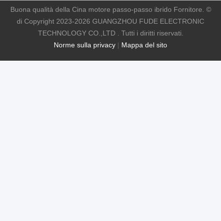
Buona qualità della Cina motore passo-passo ibrido Fornitore. ©
di Copyright 2023-2026 GUANGZHOU FUDE ELECTRONIC
TECHNOLOGY CO.,LTD . Tutti i diritti riservati.
Norme sulla privacy
|
Mappa del sito