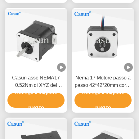
Casun asse NEMA17
Nema 17 Motore passo a
0.52Nm di XYZ del
passo 42*42*20mm corpo
motore facente un passo
Ottenga il migliore
Ottenga il migliore
ultra sottile 1.0A
di 2 fasi
130mN.m per attrezzature
prezzo
mediche
prezzo