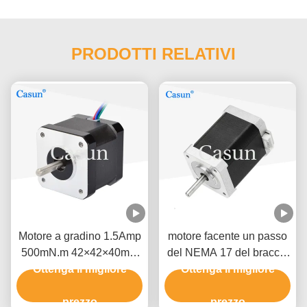
PRODOTTI RELATIVI
Motore a gradino 1.5Amp
motore facente un passo
500mN.m 42×42×40mm
del NEMA 17 del braccio
NEMA 17 con ISO CE
Ottenga il migliore
del robot 1.2A 1,8 gradi
Ottenga il migliore
un'alta precisione di 2 fasi
prezzo
prezzo