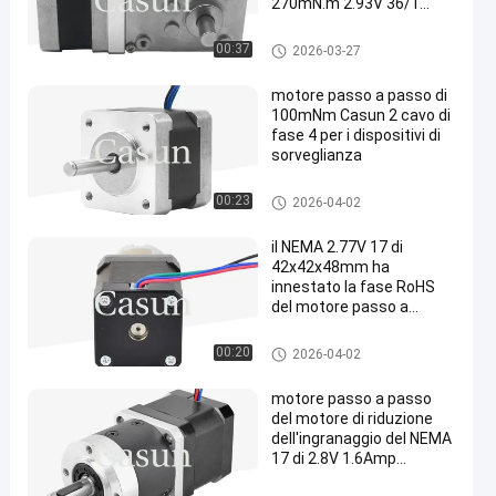
270mN.m 2.93V 36/1
Rapporto
Il NEMA 17 ha innestato il mot
00:37
2026-03-27
ore passo a passo
motore passo a passo di
100mNm Casun 2 cavo di
fase 4 per i dispositivi di
sorveglianza
Motore passo a passo del NE
00:23
2026-04-02
MA 14
il NEMA 2.77V 17 di
42x42x48mm ha
innestato la fase RoHS
del motore passo a
passo 2 approvato
Il NEMA 17 ha innestato il mot
00:20
2026-04-02
ore passo a passo
motore passo a passo
del motore di riduzione
dell'ingranaggio del NEMA
17 di 2.8V 1.6Amp
390mNm 42mm