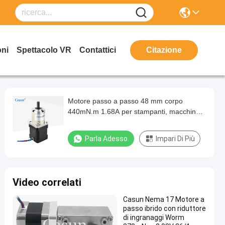
oni
Spettacolo VR
Contattici
Citazione
Motore passo a passo 48 mm corpo
440mN.m 1.68A per stampanti, macchine
da incisione
Parla Adesso.
Impari Di Più
Video correlati
Casun Nema 17 Motore a
passo ibrido con riduttore
di ingranaggi Worm