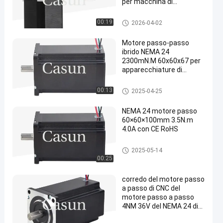
per macchina di
automazione
Motore passo a passo del NE
00:19
2026-04-02
MA 24
Motore passo-passo
ibrido NEMA 24
2300mN.M 60x60x67 per
apparecchiature di
automazione
Motore passo a passo del NE
00:13
2025-04-25
MA 24
NEMA 24 motore passo
60×60×100mm 3.5N.m
4.0A con CE RoHS
Motore passo a passo del NE
2025-05-14
MA 24
00:25
corredo del motore passo
a passo di CNC del
motore passo a passo
4NM 36V del NEMA 24 di
60x60x100mm