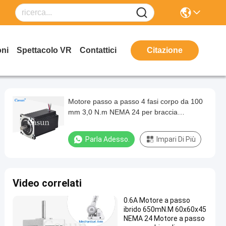
oni
Spettacolo VR
Contattici
Citazione
Motore passo a passo 4 fasi corpo da 100
mm 3,0 N.m NEMA 24 per braccia
robotiche
Parla Adesso.
Impari Di Più
Video correlati
0.6A Motore a passo
ibrido 650mN.M 60x60x45
NEMA 24 Motore a passo