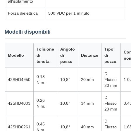
all'isolamento
Forza dielettrica
500 VDC per 1 minuto
Modelli disponibili
Torsione
Angolo
Tipo
Cor
Modello
di
di
Distanze
di
nom
tenuta
passo
pozzo
D
0.13
42SHD4950
10,8°
20 mm
Flusso
1.0
N.m.
20 mm
D
0.26
42SHD4003
10,8°
34 mm
Flusso
0.4
N.m.
20 mm
D
0.45
42SHD0261
10,8°
40 mm
Flusso
1.6
N.m.