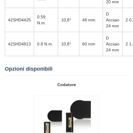
20 mm
D
0.59
42SHD4425
10,8°
48 mm
Acciaio
2.0
N.m.
24 mm
D
42SHD4813
0.8 N.m.
10,8°
60 mm
Acciaio
2.1
24 mm
Opzioni disponibili
Codatore