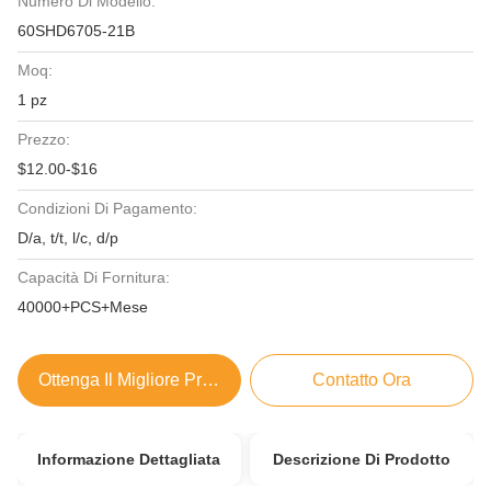
Numero Di Modello:
60SHD6705-21B
Moq:
1 pz
Prezzo:
$12.00-$16
Condizioni Di Pagamento:
D/a, t/t, l/c, d/p
Capacità Di Fornitura:
40000+PCS+Mese
Ottenga Il Migliore Prezzo
Contatto Ora
Informazione Dettagliata
Descrizione Di Prodotto