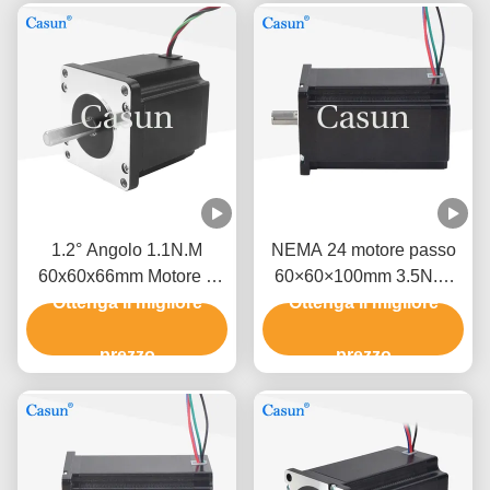
1.2° Angolo 1.1N.M
NEMA 24 motore passo
60x60x66mm Motore a
60×60×100mm 3.5N.m
Ottenga il migliore
passo ibrido per
4.0A con CE RoHS
Ottenga il migliore
apparecchiature di
automazione
prezzo
prezzo