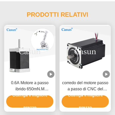
PRODOTTI RELATIVI
0.6A Motore a passo
corredo del motore passo
ibrido 650mN.M
a passo di CNC del
60x60x45 NEMA 24
Ottenga il migliore
motore passo a passo
Ottenga il migliore
Motore a passo per
4NM 36V del NEMA 24 di
macchina di automazione
prezzo
60x60x100mm
prezzo