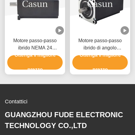
Motore passo-passo
Motore passo-passo
ibrido NEMA 24
ibrido di angolo
2300mN.M 60x60x67 per
Ottenga il migliore
4000mN.M 60x60x98 di
Ottenga il migliore
apparecchiature di
1,8° per l'apparecchiatura
automazione
prezzo
di automazione
prezzo
Contattici
GUANGZHOU FUDE ELECTRONIC
TECHNOLOGY CO.,LTD