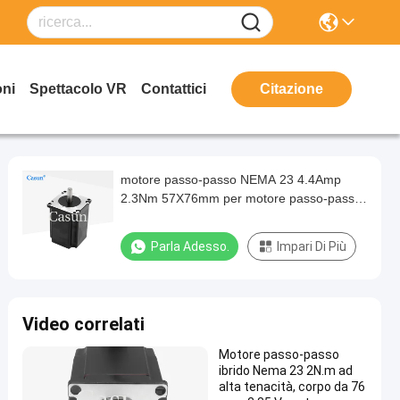
oni
Spettacolo VR
Contattici
Citazione
motore passo-passo NEMA 23 4.4Amp
2.3Nm 57X76mm per motore passo-passo
Casun CNC
Parla Adesso.
Impari Di Più
Video correlati
Motore passo-passo
ibrido Nema 23 2N.m ad
alta tenacità, corpo da 76