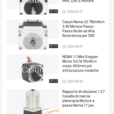
mm, 2,85 V, motore
Casun, CE RoHS per CNC
motore passo-passo nema 23
00:28
2026-03-27
Casun Nema 23 780mN.m
3.4V Motore Passo-
Passo Ibrido ad Alta
Resistenza per CNC
motore passo-passo nema 23
00:37
2026-03-27
NEMA 11 Mini Stepper
Motor 0,67A 95mN.m
corpo 44,5mm per
attrezzature mediche
motore passo a passo del NE
00:10
2025-05-20
MA 11
Rapporto di riduzione 1:27
Casella di marcia
planetaria Motore a
passo Nema 11 per
attrezzature di bellezza