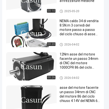
attrezzature mediche
motore passo a passo del NE
00:10
2025-05-20
MA 11
NEMA caldo 34 di vendita
8.5N.m 3 corredi del
motore passo a passo
del ciclo chiuso di asse
con il codificatore
magnetico per le
Motore del ciclo chiuso del NE
00:20
2026-04-02
macchine di CNC
MA 34
12Nm asse del motore
facente un passo 34mm
di CNC del motore
1000CPR 86 del ciclo
chiuso del NEMA 34
Motore del ciclo chiuso del NE
00:26
2026-04-02
MA 34
asse del motore facente
un passo 34mm di CNC
del motore 86 del ciclo
chiuso 4.14V del NEMA 6A
34 di 86*86mm