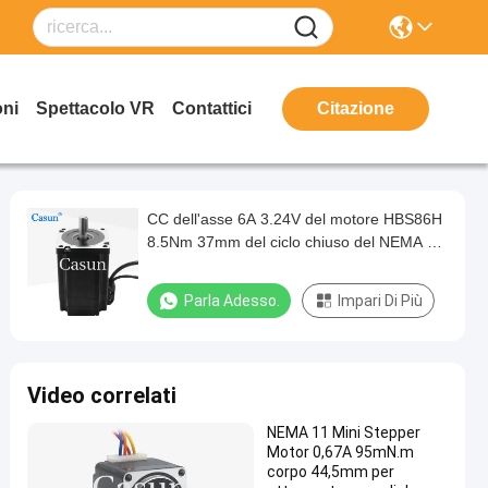
oni
Spettacolo VR
Contattici
Citazione
CC dell'asse 6A 3.24V del motore HBS86H
8.5Nm 37mm del ciclo chiuso del NEMA 34
di 86X86mm
Parla Adesso.
Impari Di Più
Video correlati
NEMA 11 Mini Stepper
Motor 0,67A 95mN.m
corpo 44,5mm per