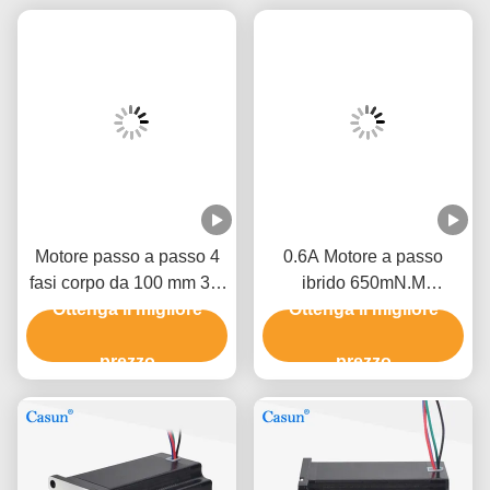
Motore passo a passo 4
0.6A Motore a passo
fasi corpo da 100 mm 3,0
ibrido 650mN.M
Ottenga il migliore
N.m NEMA 24 per
60x60x45 NEMA 24
Ottenga il migliore
braccia robotiche
Motore a passo per
prezzo
macchina di automazione
prezzo