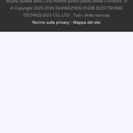
Buona qualità della Cina motore passo-passo ibrido Fornitore. ©
di Copyright 2023-2026 GUANGZHOU FUDE ELECTRONIC
TECHNOLOGY CO.,LTD . Tutti i diritti riservati.
Norme sulla privacy
|
Mappa del sito