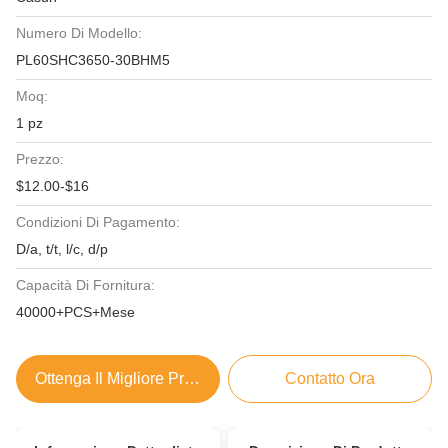
Numero Di Modello:
PL60SHC3650-30BHM5
Moq:
1 pz
Prezzo:
$12.00-$16
Condizioni Di Pagamento:
D/a, t/t, l/c, d/p
Capacità Di Fornitura:
40000+PCS+Mese
Ottenga Il Migliore Prezzo
Contatto Ora