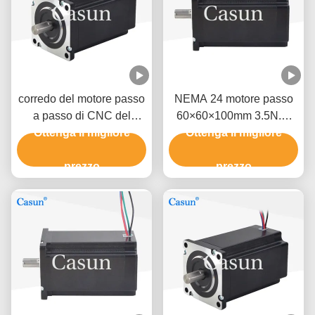
corredo del motore passo
NEMA 24 motore passo
a passo di CNC del
60×60×100mm 3.5N.m
motore passo a passo
Ottenga il migliore
4.0A con CE RoHS
Ottenga il migliore
4NM 36V del NEMA 24 di
60x60x100mm
prezzo
prezzo