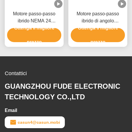
Motore passo-passo
Motore passo-passo
ibrido NEMA 24
ibrido di angolo
2300mN.M 60x60x67 per
Ottenga il migliore
4000mN.M 60x60x98 di
Ottenga il migliore
apparecchiature di
1,8° per l'apparecchiatura
automazione
prezzo
di automazione
prezzo
Contattici
GUANGZHOU FUDE ELECTRONIC
TECHNOLOGY CO.,LTD
Email
casun4@casun.mobi