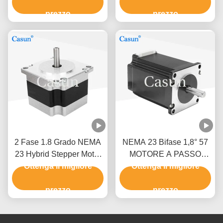
macchina CNC
Robot CNC
prezzo
prezzo
2 Fase 1.8 Grado NEMA
NEMA 23 Bifase 1,8° 57
23 Hybrid Stepper Motor
MOTORE A PASSO
Stepper Motor Kit CNC
Ottenga il migliore
83mm Corpo Torsione
Ottenga il migliore
con CE
elevata 2,8A Per la
prezzo
macchina tessile
prezzo