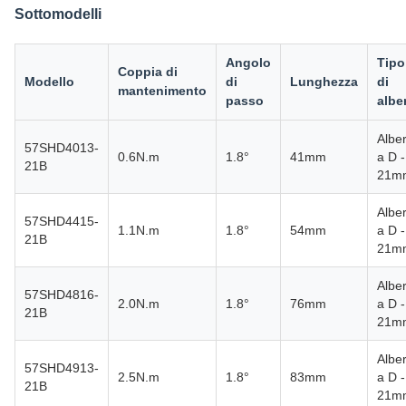
Sottomodelli
Angolo
Tipo
Coppia di
Modello
di
Lunghezza
di
mantenimento
passo
albe
Albe
57SHD4013-
0.6N.m
1.8°
41mm
a D -
21B
21m
Albe
57SHD4415-
1.1N.m
1.8°
54mm
a D -
21B
21m
Albe
57SHD4816-
2.0N.m
1.8°
76mm
a D -
21B
21m
Albe
57SHD4913-
2.5N.m
1.8°
83mm
a D -
21B
21m