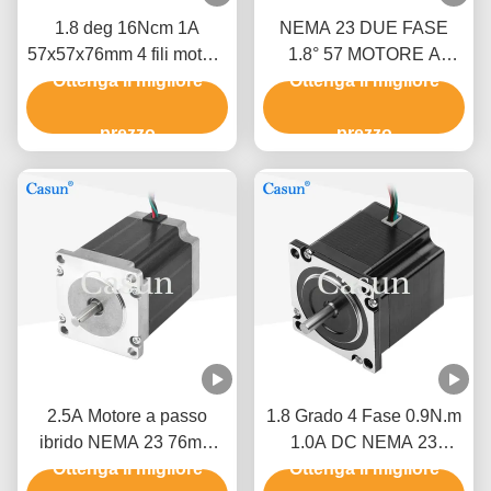
1.8 deg 16Ncm 1A
NEMA 23 DUE FASE
57x57x76mm 4 fili motore
1.8° 57 MOTORE A
passo Nema 23 per
Ottenga il migliore
PASSO 54MM CORPO
Ottenga il migliore
automazione meccanica
2.8A Macchine tessili
prezzo
prezzo
2.5A Motore a passo
1.8 Grado 4 Fase 0.9N.m
ibrido NEMA 23 76mm
1.0A DC NEMA 23
Corpo 1.5N.M Per la
Ottenga il migliore
Hybrid Stepper Motor Per
Ottenga il migliore