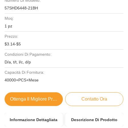
Numero Di Modello:
57SHD6448-21BH
Moq:
1 pz
Prezzo:
$3.14-$5
Condizioni Di Pagamento:
D/a, t/t, l/c, d/p
Capacità Di Fornitura:
40000+PCS+Mese
Ottenga Il Migliore Prezzo
Contatto Ora
Informazione Dettagliata
Descrizione Di Prodotto