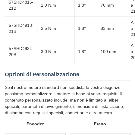
57SHD4816-
2.0 N.m
1.8°
76 mm
a 
21B
2
Al
57SHD4913-
2.5 N.m
1.8°
83 mm
a 
21B
2
Al
57SHD4934-
3.0 N.m
1.8°
100 mm
a 
20B
2
Opzioni di Personalizzazione
Se il nostro motore standard non soddisfa le vostre esigenze,
possiamo personalizzare il motore in base ai vostri requisiti. Il
contenuto personalizzato include, ma non è limitato a, alberi
speciali, parametri di avvolgimento, dimensioni di installazione, fili
di piombo con requisiti speciali, connettori e altro ancora.
Encoder
Freno