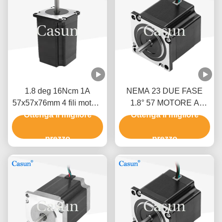
1.8 deg 16Ncm 1A
NEMA 23 DUE FASE
57x57x76mm 4 fili motore
1.8° 57 MOTORE A
passo Nema 23 per
Ottenga il migliore
PASSO 54MM CORPO
Ottenga il migliore
automazione meccanica
2.8A Macchine tessili
prezzo
prezzo