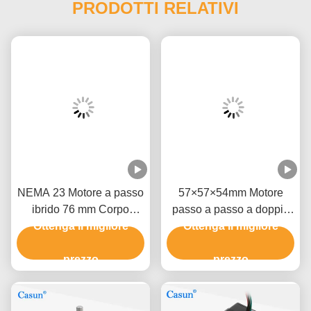
PRODOTTI RELATIVI
NEMA 23 Motore a passo
57×57×54mm Motore
ibrido 76 mm Corpo
passo a passo a doppio
1.5N.M Per la macchina
Ottenga il migliore
albero 1.0A 0.9N.m
Ottenga il migliore
CNC
NEMA 23 Con strumenti
prezzo
di precisione
prezzo