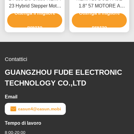
23 Hybrid Stepper Motor
1.8° 57 MOTORE A
Stepper Motor Kit CNC
Ottenga il migliore
PASSO 54MM BODY
Ottenga il migliore
con CE
1.0A
prezzo
prezzo
Contattici
GUANGZHOU FUDE ELECTRONIC
TECHNOLOGY CO.,LTD
Email
casun4@casun.mobi
Tempo di lavoro
8:00-20:00