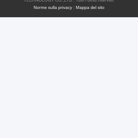
TECHNOLOGY CO.,LTD . Tutti i diritti riservati.
Norme sulla privacy
|
Mappa del sito