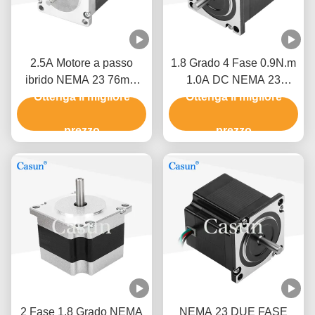
2.5A Motore a passo
1.8 Grado 4 Fase 0.9N.m
ibrido NEMA 23 76mm
1.0A DC NEMA 23
Corpo 1.5N.M Per la
Ottenga il migliore
Hybrid Stepper Motor Per
Ottenga il migliore
macchina CNC
Robot CNC
prezzo
prezzo
2 Fase 1.8 Grado NEMA
NEMA 23 DUE FASE