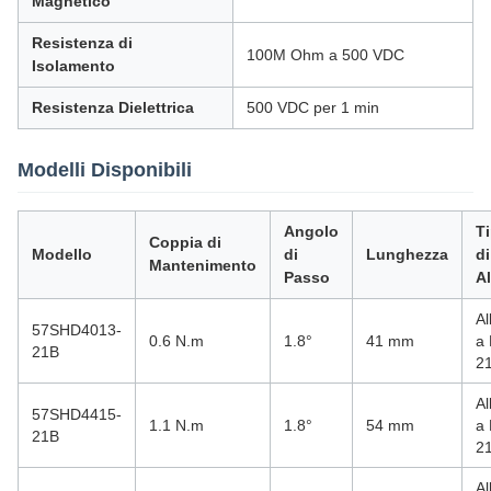
Magnetico
Resistenza di
100M Ohm a 500 VDC
Isolamento
Resistenza Dielettrica
500 VDC per 1 min
Modelli Disponibili
Angolo
T
Coppia di
Modello
di
Lunghezza
di
Mantenimento
Passo
A
Al
57SHD4013-
0.6 N.m
1.8°
41 mm
a 
21B
2
Al
57SHD4415-
1.1 N.m
1.8°
54 mm
a 
21B
2
Al