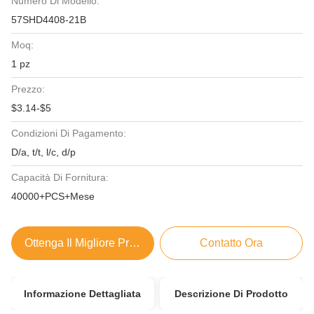
Numero Di Modello:
57SHD4408-21B
Moq:
1 pz
Prezzo:
$3.14-$5
Condizioni Di Pagamento:
D/a, t/t, l/c, d/p
Capacità Di Fornitura:
40000+PCS+Mese
Ottenga Il Migliore Prezzo
Contatto Ora
Informazione Dettagliata
Descrizione Di Prodotto