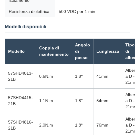
isolamento
Resistenza dielettrica
500 VDC per 1 min
Modelli disponibili
Angolo
Tipo
Coppia di
Modello
di
Lunghezza
di
mantenimento
passo
albe
Albe
57SHD4013-
0.6N.m
1.8°
41mm
a D -
21B
21m
Albe
57SHD4415-
1.1N.m
1.8°
54mm
a D -
21B
21m
Albe
57SHD4816-
2.0N.m
1.8°
76mm
a D -
21B
21m