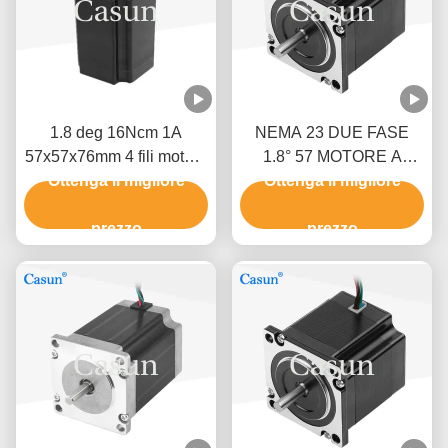
1.8 deg 16Ncm 1A
NEMA 23 DUE FASE
57x57x76mm 4 fili motore
1.8° 57 MOTORE A
passo Nema 23 per
Ottenga il migliore
PASSO 54MM CORPO
Ottenga il migliore
automazione meccanica
2.8A Macchine tessili
prezzo
prezzo