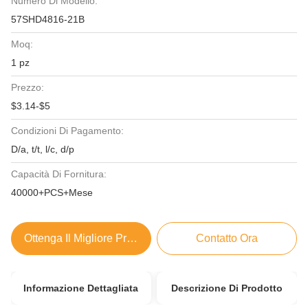
Numero Di Modello:
57SHD4816-21B
Moq:
1 pz
Prezzo:
$3.14-$5
Condizioni Di Pagamento:
D/a, t/t, l/c, d/p
Capacità Di Fornitura:
40000+PCS+Mese
Ottenga Il Migliore Prezzo
Contatto Ora
Informazione Dettagliata
Descrizione Di Prodotto