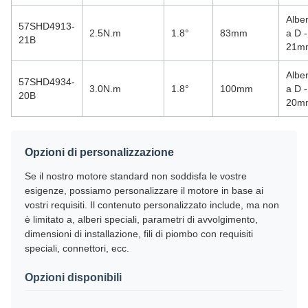
Albe
57SHD4913-
2.5N.m
1.8°
83mm
a D -
21B
21m
Albe
57SHD4934-
3.0N.m
1.8°
100mm
a D -
20B
20m
Opzioni di personalizzazione
Se il nostro motore standard non soddisfa le vostre
esigenze, possiamo personalizzare il motore in base ai
vostri requisiti. Il contenuto personalizzato include, ma non
è limitato a, alberi speciali, parametri di avvolgimento,
dimensioni di installazione, fili di piombo con requisiti
speciali, connettori, ecc.
Opzioni disponibili