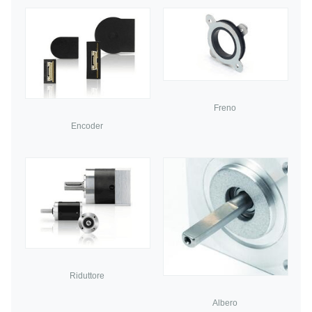
Freno
Encoder
Riduttore
Albero