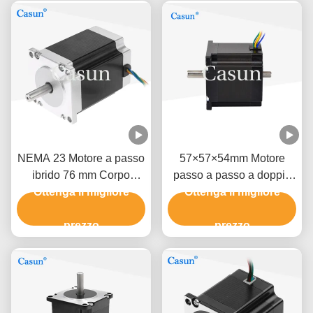
NEMA 23 Motore a passo
57×57×54mm Motore
ibrido 76 mm Corpo
passo a passo a doppio
1.5N.M Per la macchina
Ottenga il migliore
albero 1.0A 0.9N.m
Ottenga il migliore
CNC
NEMA 23 Con strumenti
prezzo
di precisione
prezzo