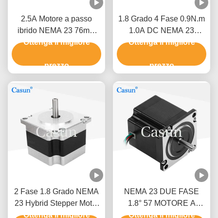
2.5A Motore a passo
1.8 Grado 4 Fase 0.9N.m
ibrido NEMA 23 76mm
1.0A DC NEMA 23
Corpo 1.5N.M Per la
Ottenga il migliore
Hybrid Stepper Motor Per
Ottenga il migliore
macchina CNC
Robot CNC
prezzo
prezzo
2 Fase 1.8 Grado NEMA
NEMA 23 DUE FASE
23 Hybrid Stepper Motor
1.8° 57 MOTORE A
Stepper Motor Kit CNC
Ottenga il migliore
PASSO 54MM BODY
Ottenga il migliore