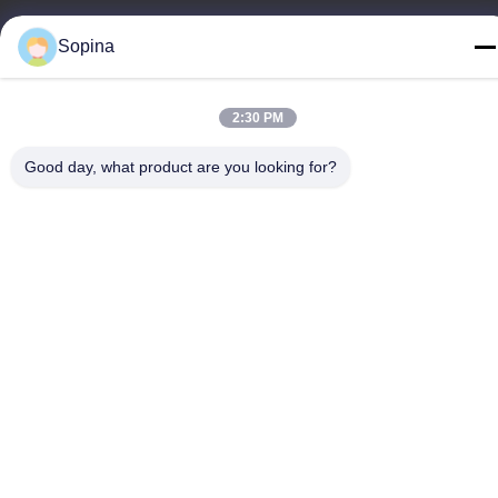
Telefono
Sopina
86-13539447986
2:30 PM
Good day, what product are you looking for?
Buona qualità della Cina motore passo-passo ibrido Fornitore. ©
di Copyright 2023-2026 GUANGZHOU FUDE ELECTRONIC
TECHNOLOGY CO.,LTD . Tutti i diritti riservati.
Norme sulla privacy
|
Mappa del sito