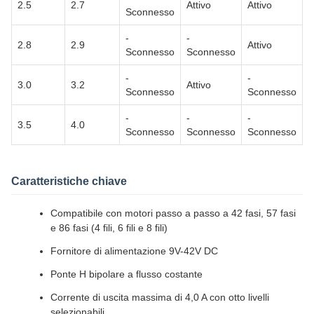
2.5
2.7
Attivo
Attivo
Sconnesso
-
-
2.8
2.9
Attivo
Sconnesso
Sconnesso
-
-
3.0
3.2
Attivo
Sconnesso
Sconnesso
-
-
-
3.5
4.0
Sconnesso
Sconnesso
Sconnesso
Caratteristiche chiave
Compatibile con motori passo a passo a 42 fasi, 57 fasi
e 86 fasi (4 fili, 6 fili e 8 fili)
Fornitore di alimentazione 9V-42V DC
Ponte H bipolare a flusso costante
Corrente di uscita massima di 4,0 A con otto livelli
selezionabili