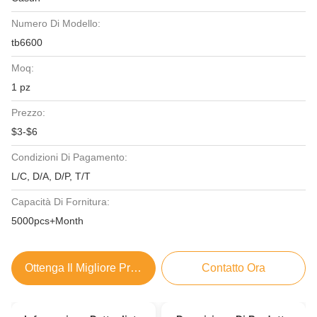
Numero Di Modello:
tb6600
Moq:
1 pz
Prezzo:
$3-$6
Condizioni Di Pagamento:
L/C, D/A, D/P, T/T
Capacità Di Fornitura:
5000pcs+Month
Ottenga Il Migliore Prezzo
Contatto Ora