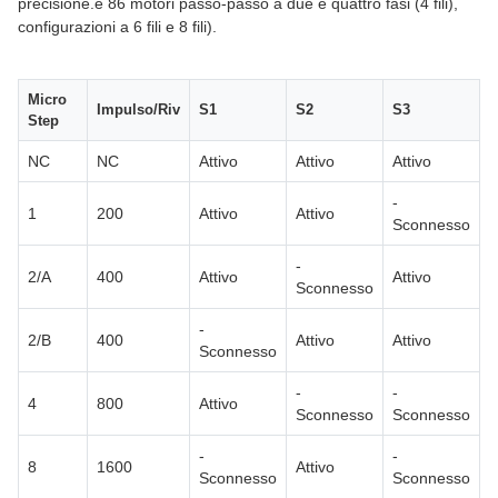
precisione.e 86 motori passo-passo a due e quattro fasi (4 fili),
configurazioni a 6 fili e 8 fili).
Micro
Impulso/Riv
S1
S2
S3
Step
NC
NC
Attivo
Attivo
Attivo
-
1
200
Attivo
Attivo
Sconnesso
-
2/A
400
Attivo
Attivo
Sconnesso
-
2/B
400
Attivo
Attivo
Sconnesso
-
-
4
800
Attivo
Sconnesso
Sconnesso
-
-
8
1600
Attivo
Sconnesso
Sconnesso