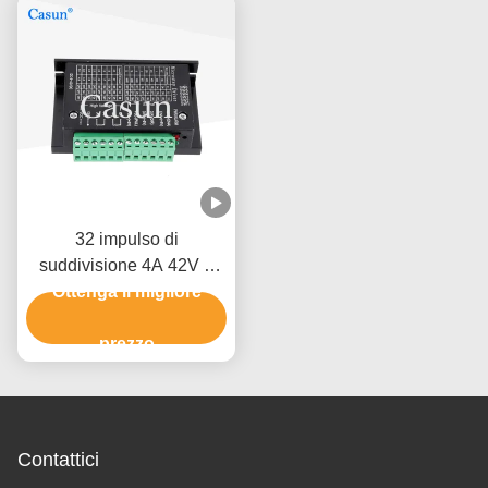
32 impulso di
suddivisione 4A 42V 2
stampante di For 3D del
Ottenga il migliore
driver del motore passo a
passo di fase
prezzo
Contattici