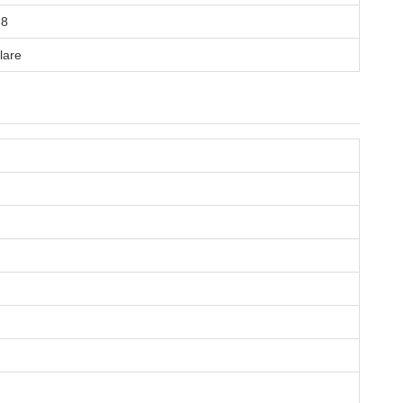
×8
lare