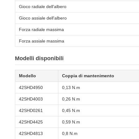
Gioco radiale dell'albero
Gioco assiale dell'albero
Forza radiale massima
Forza assiale massima
Modelli disponibili
Modello
Coppia di mantenimento
42SHD4950
0,13 N.m
42SHD4003
0,26 N.m
42SHD0261
0,45 N.m
42SHD4425
0,59 N.m
42SHD4813
0,8 N.m