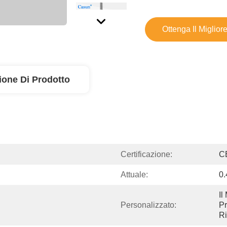
Ottenga Il Miglior
ione Di Prodotto
Certificazione:
C
Attuale:
0
Il
Personalizzato:
Pr
Ri