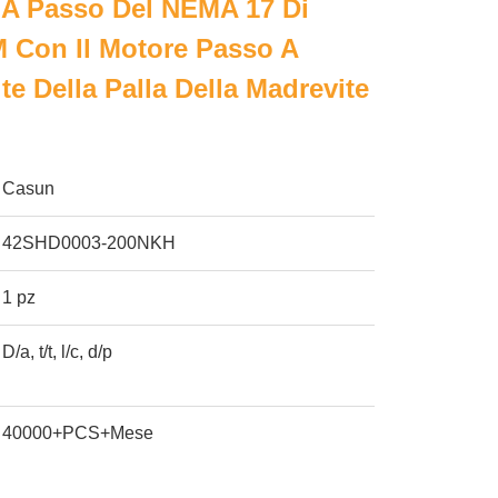
 A Passo Del NEMA 17 Di
 Con Il Motore Passo A
te Della Palla Della Madrevite
Casun
42SHD0003-200NKH
1 pz
D/a, t/t, l/c, d/p
40000+PCS+Mese