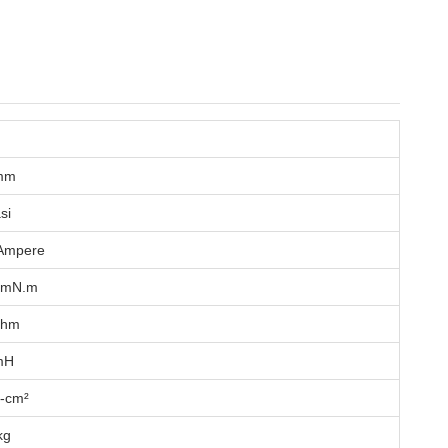
mm
si
 Ampere
 mN.m
ohm
mH
g-cm²
kg