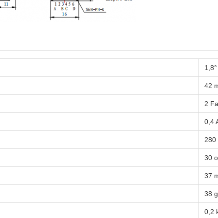
1,8°
42 
2 Fa
0,4
280
30 
37 
38 
0,2 