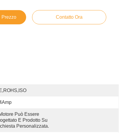
e Prezzo
Contatto Ora
E,ROHS,ISO
.4Amp
 Motore Può Essere 
ogettato E Prodotto Su 
chiesta Personalizzata.