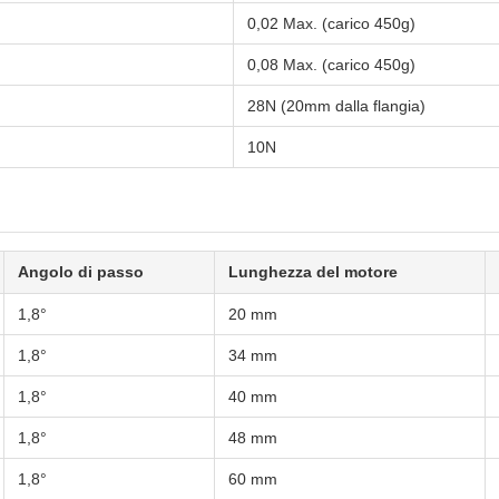
0,02 Max. (carico 450g)
0,08 Max. (carico 450g)
28N (20mm dalla flangia)
10N
Angolo di passo
Lunghezza del motore
1,8°
20 mm
1,8°
34 mm
1,8°
40 mm
1,8°
48 mm
1,8°
60 mm