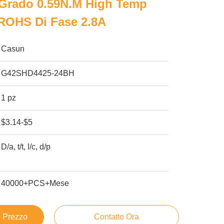
 Grado 0.59N.M High Temp
 ROHS Di Fase 2.8A
Casun
G42SHD4425-24BH
1 pz
$3.14-$5
D/a, t/t, l/c, d/p
40000+PCS+Mese
e Prezzo
Contatto Ora