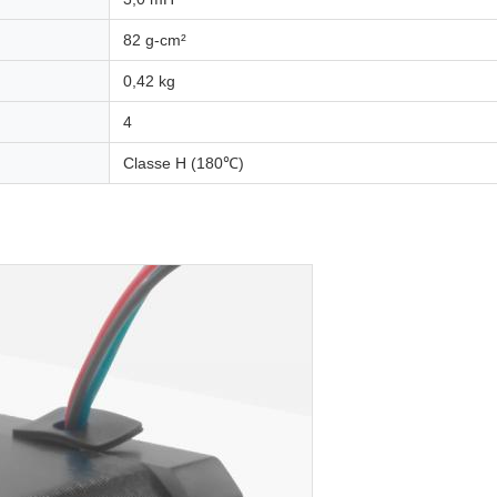
82 g-cm²
0,42 kg
4
Classe H (180℃)