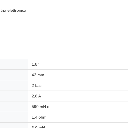
tria elettronica
1,8°
42 mm
2 fasi
2,8 A
590 mN.m
1,4 ohm
3,0 mH