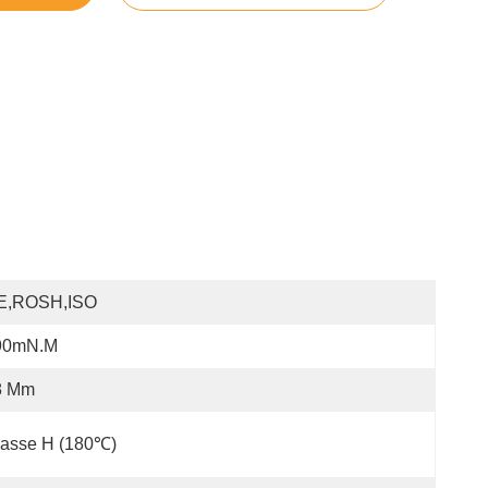
E,ROSH,ISO
90mN.m
8 Mm
lasse H (180℃)