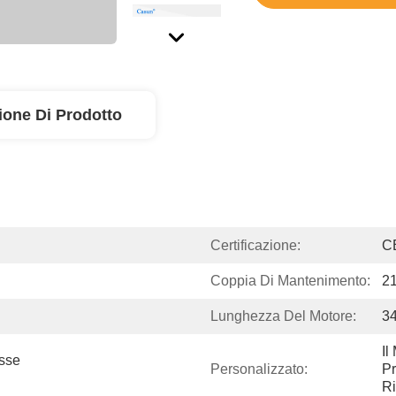
ione Di Prodotto
Certificazione:
C
Coppia Di Mantenimento:
2
Lunghezza Del Motore:
3
Il
sse 
Personalizzato:
Pr
Ri