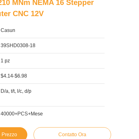
210 MNm NEMA 16 Stepper
uter CNC 12V
Casun
39SHD0308-18
1 pz
$4.14-$6.98
D/a, t/t, l/c, d/p
40000+PCS+Mese
e Prezzo
Contatto Ora