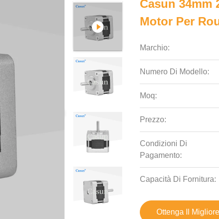
Casun 34mm 
Motor Per Ro
Marchio:
Numero Di Modello:
Moq:
Prezzo:
Condizioni Di
Pagamento:
Capacità Di Fornitura:
Ottenga Il Miglior