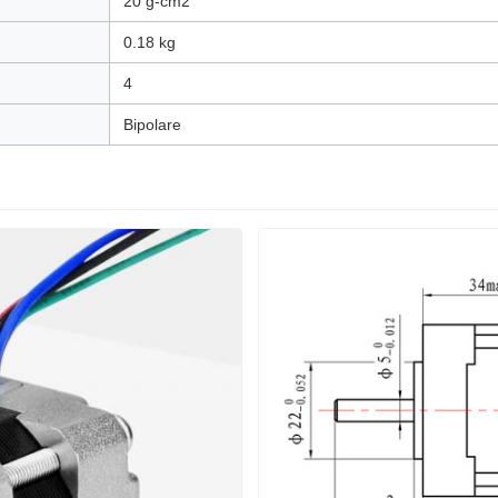
20 g-cm2
0.18 kg
4
Bipolare