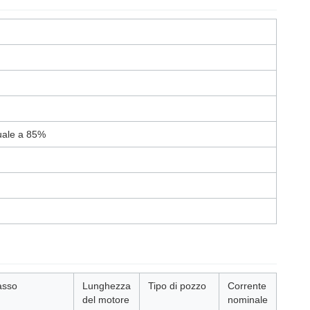
guale a 85%
asso
Lunghezza
Tipo di pozzo
Corrente
del motore
nominale