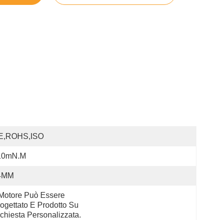
E,ROHS,ISO
10mN.m
4MM
 Motore Può Essere 
ogettato E Prodotto Su 
chiesta Personalizzata.