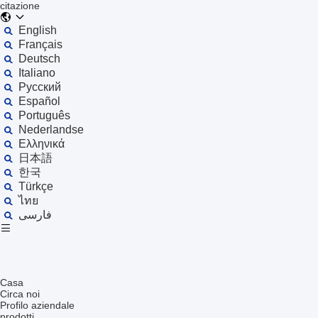
citazione
English
Français
Deutsch
Italiano
Русский
Español
Português
Nederlandse
Ελληνικά
日本語
한국
Türkçe
ไทย
فارسی
Casa
Circa noi
Profilo aziendale
prodotti