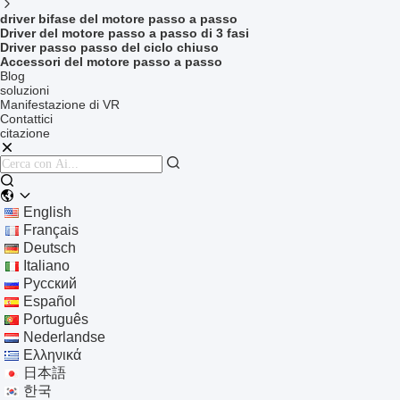
driver bifase del motore passo a passo
Driver del motore passo a passo di 3 fasi
Driver passo passo del ciclo chiuso
Accessori del motore passo a passo
Blog
soluzioni
Manifestazione di VR
Contattici
citazione
English
Français
Deutsch
Italiano
Русский
Español
Português
Nederlandse
Ελληνικά
日本語
한국