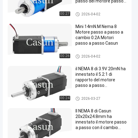
passo del motore passo
a passo 2
Il NEMA 8 ha innestato il moto
00:27
2026-04-02
re passo a passo
Mini 14mN.M Nema 8
Motore passo a passo a
cambio 0.2A Motori
passo a passo Casun
Il NEMA 8 ha innestato il moto
00:26
2026-04-02
re passo a passo
il NEMA 8 di 3.9V 20mN ha
innestato il 5.2:1 di
rapporto del motore
passo a passo
20x20X33mm
Il NEMA 8 ha innestato il moto
00:24
2026-03-27
re passo a passo
Il NEMA 8 di Casun
20x20x24.8mm ha
innestato il motore passo
a passo con il cambio
planetario