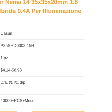
er Nema 14 35x35x20mm 1.8
Ibrida 0.4A Per Illuminazione
Casun
P35SHD0303-15H
1 pz
$4.14-$6.98
D/a, t/t, l/c, d/p
40000+PCS+Mese