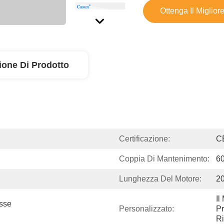
Ottenga Il Miglior
ione Di Prodotto
Certificazione:
C
Coppia Di Mantenimento:
6
Lunghezza Del Motore:
2
Il
sse 
Personalizzato:
Pr
Ri