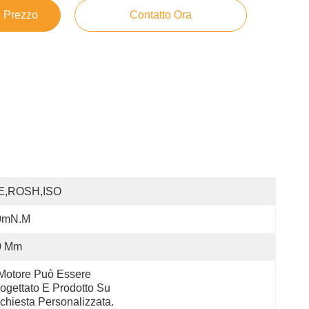
e Prezzo
Contatto Ora
E,ROSH,ISO
0mN.m
0 Mm
 Motore Può Essere 
ogettato E Prodotto Su 
chiesta Personalizzata.