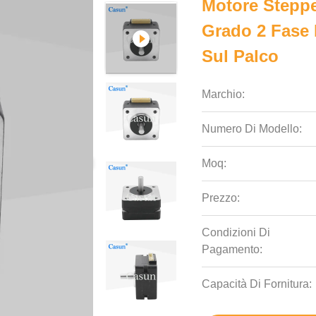
Motore Stepp
Grado 2 Fase 
Sul Palco
Marchio:
Numero Di Modello:
Moq:
Prezzo:
Condizioni Di
Pagamento:
Capacità Di Fornitura: