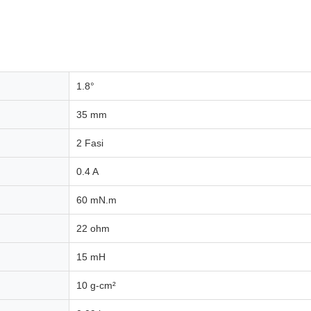
1.8°
35 mm
2 Fasi
0.4 A
60 mN.m
22 ohm
15 mH
10 g-cm²