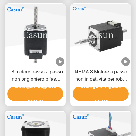
1,8 motore passo a passo
NEMA 8 Motore a passo
non prigioniero bifase
non in cattività per robot
Tr5X4 del NEMA 11 di
Ottenga il migliore
didattici da 15mN.m
Ottenga il migliore
grado con CE ROHS
prezzo
prezzo