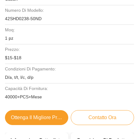
Numero Di Modello:
42SHD0238-50ND
Moq:
1 pz
Prezzo:
$15-$18
Condizioni Di Pagamento:
D/a, t/t, l/c, d/p
Capacità Di Fornitura:
40000+PCS+Mese
Ottenga Il Migliore Prezzo
Contatto Ora