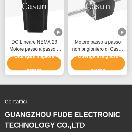
DC Lineare NEMA 23
Motore passo a passo
Motore passo a passo a
non prigioniero di Casun
fuso 100 mm Corpo 4.5A
Ottenga il migliore
SMT Nema11 per la
Ottenga il migliore
Nc Machine
fresatrice di CNC
prezzo
prezzo
Contattici
GUANGZHOU FUDE ELECTRONIC
TECHNOLOGY CO.,LTD