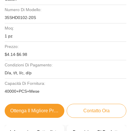
Numero Di Modello:
35SHD0102-20S
Moq:
1 pz
Prezzo:
$4.14-$6.98
Condizioni Di Pagamento:
D/a, t/t, l/c, d/p
Capacità Di Fornitura:
40000+PCS+Mese
Ottenga Il Migliore Prezzo
Contatto Ora