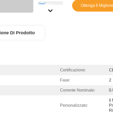
Ottenga Il Miglior
ione Di Prodotto
Certificazione:
C
Fase:
2
Corrente Nominale:
0
Il
Personalizzato:
Pr
Ri