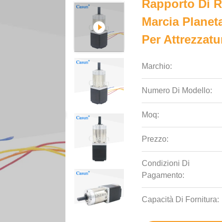
Rapporto Di R
Marcia Planet
Per Attrezzatu
Marchio:
Numero Di Modello:
Moq:
Prezzo:
Condizioni Di
Pagamento:
Capacità Di Fornitura: