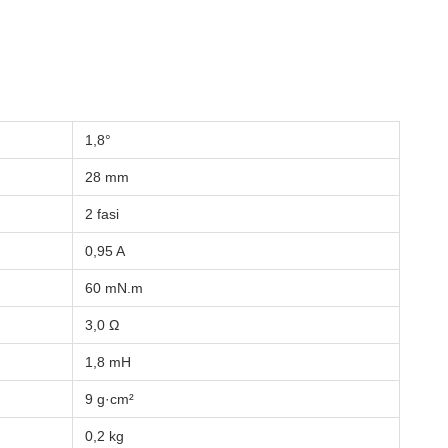
1,8°
28 mm
2 fasi
0,95 A
60 mN.m
3,0 Ω
1,8 mH
9 g·cm²
0,2 kg