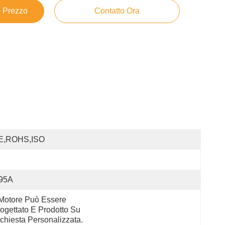
e Prezzo
Contatto Ora
E,ROHS,ISO
.95A
 Motore Può Essere 
ogettato E Prodotto Su 
chiesta Personalizzata.