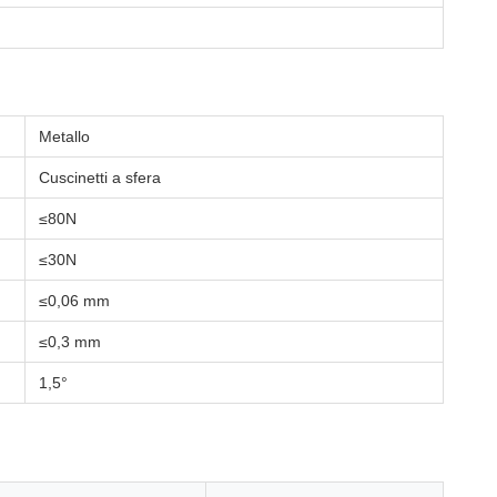
Metallo
Cuscinetti a sfera
≤80N
≤30N
≤0,06 mm
≤0,3 mm
1,5°