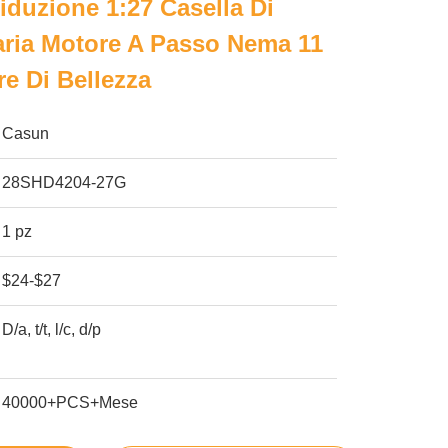
iduzione 1:27 Casella Di
aria Motore A Passo Nema 11
re Di Bellezza
Casun
28SHD4204-27G
1 pz
$24-$27
D/a, t/t, l/c, d/p
40000+PCS+Mese