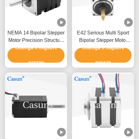
NEMA 14 Bipolar Stepper
E42 Serious Multi Sport
Motor Precision Structure
Bipolar Stepper Motor
Ottenga il migliore
120mN.M
NEMA 17 200mN.M Per
Ottenga il migliore
apparecchiature di
prezzo
automazione
prezzo