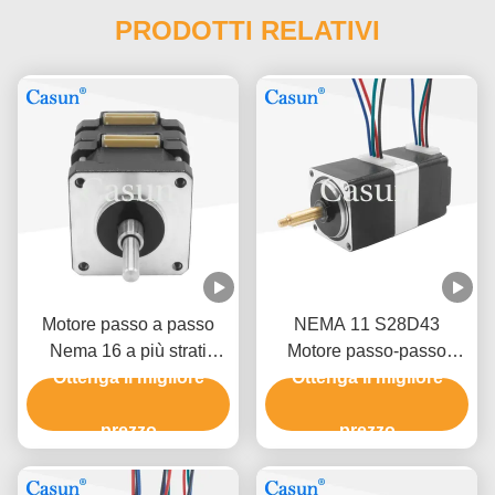
PRODOTTI RELATIVI
Motore passo a passo
NEMA 11 S28D43
Nema 16 a più strati
Motore passo-passo
Ottenga il migliore
39*40mm 12V per
bipolare serio 55mN.M
Ottenga il migliore
dispositivi medici
80mN.M Per l'industria
Certificazioni CE
prezzo
medica
prezzo