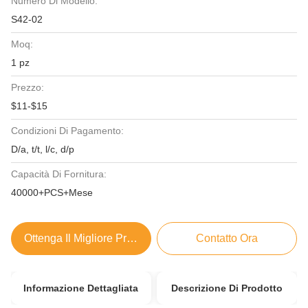
Numero Di Modello:
S42-02
Moq:
1 pz
Prezzo:
$11-$15
Condizioni Di Pagamento:
D/a, t/t, l/c, d/p
Capacità Di Fornitura:
40000+PCS+Mese
Ottenga Il Migliore Prezzo
Contatto Ora
Informazione Dettagliata
Descrizione Di Prodotto