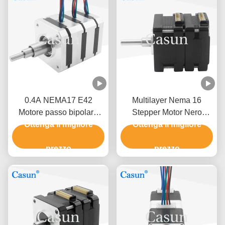
0.4A NEMA17 E42
Multilayer Nema 16
Motore passo bipolare
Stepper Motor Nero
serio per apparecchiature
Ottenga il migliore
Colore Per Dispositivi
Ottenga il migliore
di automazione
Medici Certificazioni ISO
prezzo
prezzo
ROHS