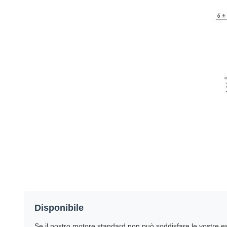
Disponibile
Se il nostro motore standard non può soddisfare le vostre e