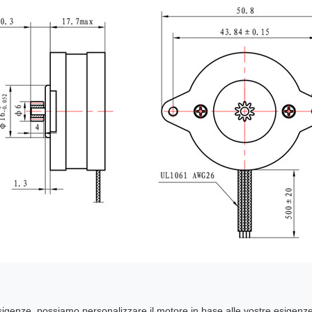
sigenze, possiamo personalizzare il motore in base alle vostre esigenze