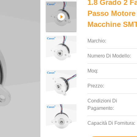
1.8 Grado 2 F
Passo Motore
Macchine SM
Marchio:
Numero Di Modello:
Moq:
Prezzo:
Condizioni Di
Pagamento:
Capacità Di Fornitura: