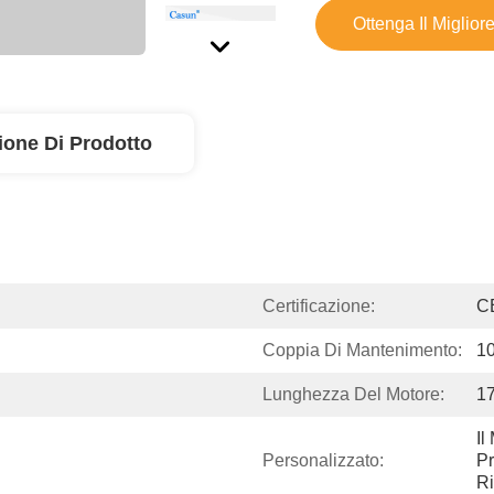
Ottenga Il Miglior
ione Di Prodotto
Certificazione:
C
Coppia Di Mantenimento:
1
Lunghezza Del Motore:
1
Il
Personalizzato:
Pr
Ri