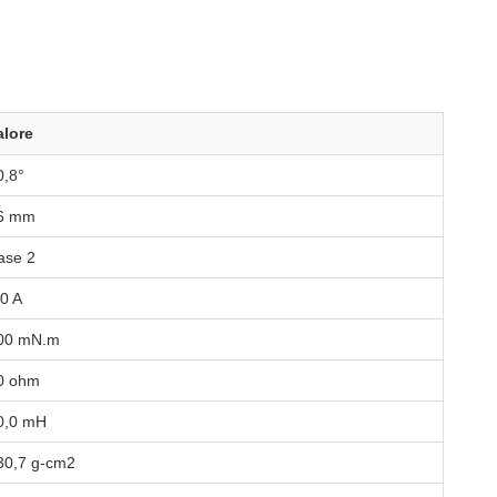
alore
0,8°
6 mm
ase 2
.0 A
00 mN.m
0 ohm
0,0 mH
30,7 g-cm2