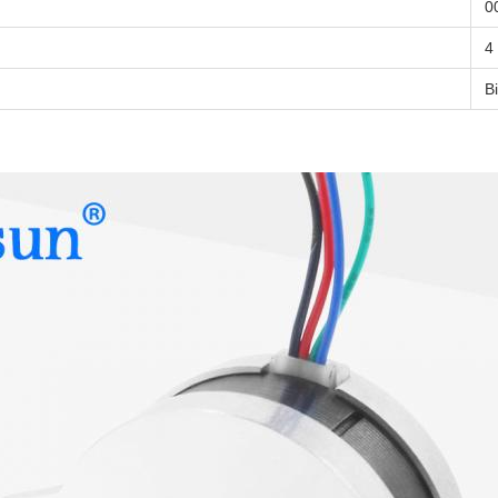
0
4
B