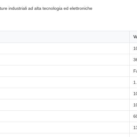
ure industriali ad alta tecnologia ed elettroniche
V
1
3
F
1
1
1
6
1