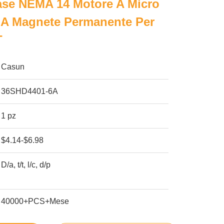
ase NEMA 14 Motore A Micro
 A Magnete Permanente Per
T
Casun
36SHD4401-6A
1 pz
$4.14-$6.98
D/a, t/t, l/c, d/p
40000+PCS+Mese