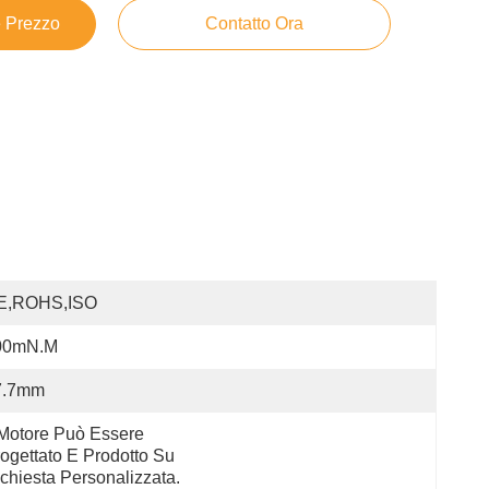
e Prezzo
Contatto Ora
E,ROHS,ISO
00mN.m
7.7mm
 Motore Può Essere 
ogettato E Prodotto Su 
chiesta Personalizzata.