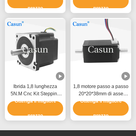
passo del NEMA 34 di
albero per CNC
grado 86mm
prezzo
prezzo
Ibrida 1,8 lunghezza
1,8 motore passo a passo
5N.M Cnc Kit Stepping
20*20*38mm di asse
Motor del motore passo a
Ottenga il migliore
doppio del NEMA 8 di
Ottenga il migliore
passo del NEMA 34 di
grado 40mN.M ROHS
grado 86mm
prezzo
prezzo