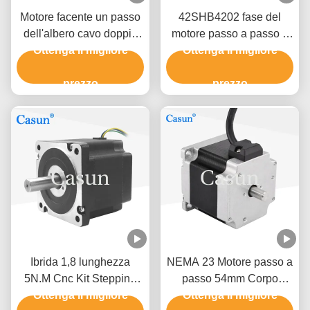
Motore facente un passo
42SHB4202 fase del
dell'albero cavo doppio
motore passo a passo 2
del NEMA 11 per la
Ottenga il migliore
del NEMA 17 0,9 gradi di
Ottenga il migliore
macchina medica
cavo 4 di 0.8A 0.13N.M
28x28x38.5mm
prezzo
per attrezzatura astuta
prezzo
Ibrida 1,8 lunghezza
NEMA 23 Motore passo a
5N.M Cnc Kit Stepping
passo 54mm Corpo
Motor del motore passo a
Ottenga il migliore
1.26N.m 2.8A Doppio
Ottenga il migliore