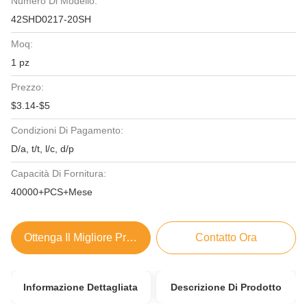
Numero Di Modello:
42SHD0217-20SH
Moq:
1 pz
Prezzo:
$3.14-$5
Condizioni Di Pagamento:
D/a, t/t, l/c, d/p
Capacità Di Fornitura:
40000+PCS+Mese
Ottenga Il Migliore Prezzo
Contatto Ora
Informazione Dettagliata
Descrizione Di Prodotto