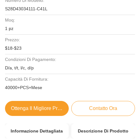
Numero Di Modello:
S28D43034111-C41L
Moq:
1 pz
Prezzo:
$18-$23
Condizioni Di Pagamento:
D/a, t/t, l/c, d/p
Capacità Di Fornitura:
40000+PCS+Mese
Ottenga Il Migliore Prezzo
Contatto Ora
Informazione Dettagliata
Descrizione Di Prodotto