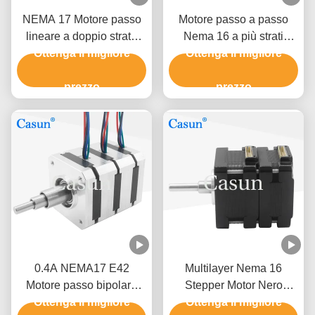
NEMA 17 Motore passo
Motore passo a passo
lineare a doppio strato
Nema 16 a più strati
12V con posizionamento
Ottenga il migliore
Ottenga il migliore
39*40mm 12V per
preciso
dispositivi medici
prezzo
Certificazioni CE
prezzo
0.4A NEMA17 E42
Multilayer Nema 16
Motore passo bipolare
Stepper Motor Nero
serio per apparecchiature
Ottenga il migliore
Colore Per Dispositivi
Ottenga il migliore