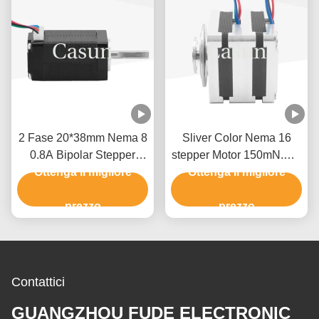
2 Fase 20*38mm Nema 8
Sliver Color Nema 16
0.8A Bipolar Stepper
stepper Motor 150mN.M 8
Motor Personalizzazione
Ottenga il migliore
Ottenga il migliore
V Multilayer Per
per Mini Rotating Light
Dispositivi Medici
prezzo
prezzo
Contattici
GUANGZHOU FUDE ELECTRONIC