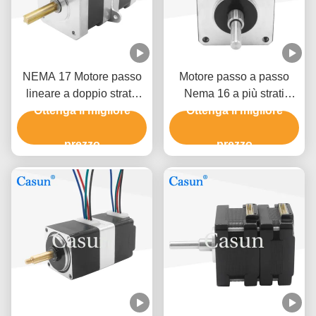
NEMA 17 Motore passo
Motore passo a passo
lineare a doppio strato
Nema 16 a più strati
12V con posizionamento
Ottenga il migliore
Ottenga il migliore
39*40mm 12V per
preciso
dispositivi medici
prezzo
Certificazioni CE
prezzo