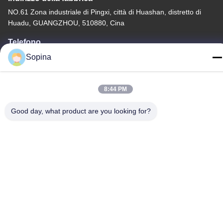
NO.61 Zona industriale di Pingxi, città di Huashan, distretto di
Huadu, GUANGZHOU, 510880, Cina
Telefono
86-13539447986
Sopina
8:44 PM
Good day, what product are you looking for?
Buona qualità della Cina motore passo-passo ibrido Fornitore. ©
di Copyright 2023-2026 GUANGZHOU FUDE ELECTRONIC
TECHNOLOGY CO.,LTD . Tutti i diritti riservati.
Norme sulla privacy
|
Mappa del sito