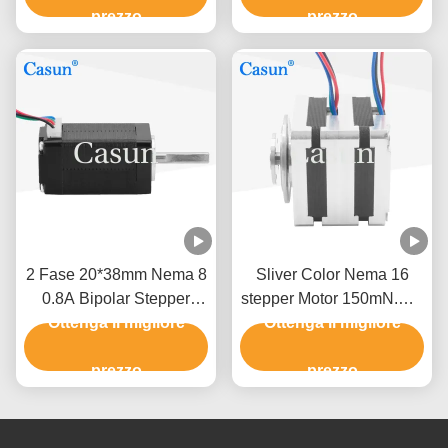
prezzo
automazione
prezzo
2 Fase 20*38mm Nema 8
Sliver Color Nema 16
0.8A Bipolar Stepper
stepper Motor 150mN.M 8
Motor Personalizzazione
Ottenga il migliore
Ottenga il migliore
V Multilayer Per
per Mini Rotating Light
Dispositivi Medici
prezzo
prezzo