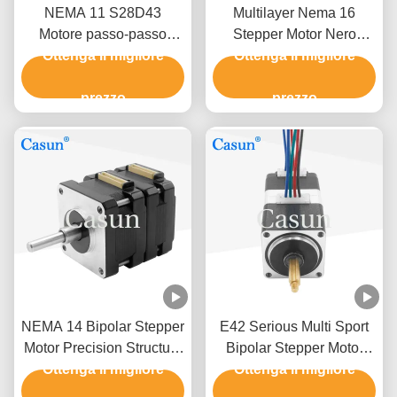
NEMA 11 S28D43
Multilayer Nema 16
Motore passo-passo
Stepper Motor Nero
bipolare serio 55mN.M
Ottenga il migliore
Colore Per Dispositivi
Ottenga il migliore
80mN.M Per l'industria
Medici Certificazioni ISO
medica
prezzo
prezzo
ROHS
NEMA 14 Bipolar Stepper
E42 Serious Multi Sport
Motor Precision Structure
Bipolar Stepper Motor
Ottenga il migliore
120mN.M
NEMA 17 200mN.M Per
Ottenga il migliore
apparecchiature di