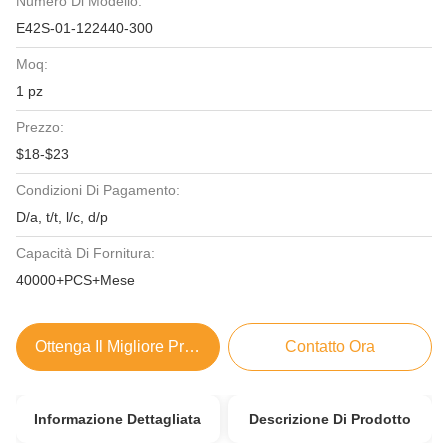
Numero Di Modello:
E42S-01-122440-300
Moq:
1 pz
Prezzo:
$18-$23
Condizioni Di Pagamento:
D/a, t/t, l/c, d/p
Capacità Di Fornitura:
40000+PCS+Mese
Ottenga Il Migliore Prezzo
Contatto Ora
Informazione Dettagliata
Descrizione Di Prodotto