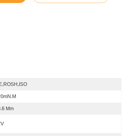
E,ROSH,ISO
20mN.m
3.6 Mm
2V