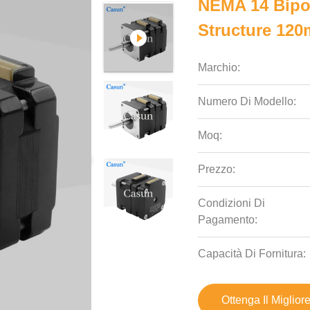
NEMA 14 Bipol
Structure 12
Marchio:
Numero Di Modello:
Moq:
Prezzo:
Condizioni Di
Pagamento:
Capacità Di Fornitura:
Ottenga Il Miglior