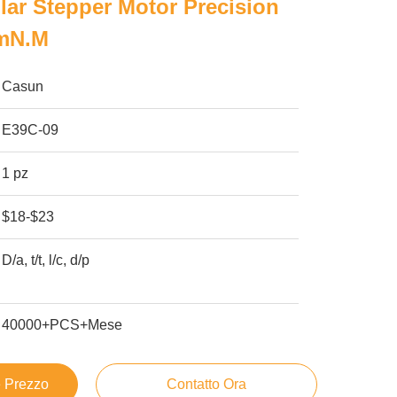
ar Stepper Motor Precision
0mN.M
Casun
E39C-09
1 pz
$18-$23
D/a, t/t, l/c, d/p
40000+PCS+Mese
e Prezzo
Contatto Ora