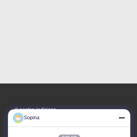
Il nostro indirizzo
Sopina
Indirizzo aziendale
NO.61 Zona industriale di Pingxi, città di Huashan,
distretto di Huadu, GUANGZHOU, 510880, Cina