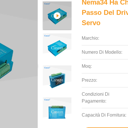
Nema34 Ha Chi
Passo Del Dri
Servo
Marchio:
Numero Di Modello:
Moq:
Prezzo:
Condizioni Di
Pagamento:
Capacità Di Fornitura: