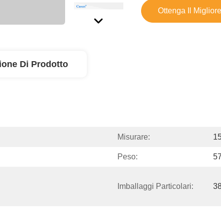
Ottenga Il Miglior
ione Di Prodotto
Misurare:
1
Peso:
5
Imballaggi Particolari:
3