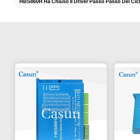
HBS860H Ha Chiuso Il Driver Passo Passo Del Cic