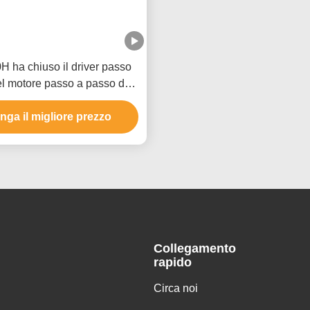
 ha chiuso il driver passo
l motore passo a passo del
i Casun del driver del ciclo
nga il migliore prezzo
Collegamento
rapido
Circa noi