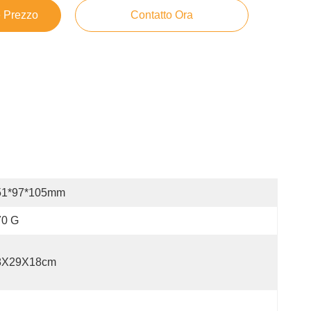
e Prezzo
Contatto Ora
51*97*105mm
70 G
8X29X18cm