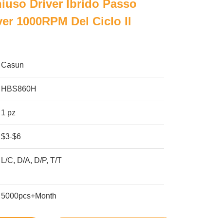
uso Driver Ibrido Passo
ver 1000RPM Del Ciclo Il
Casun
HBS860H
1 pz
$3-$6
L/C, D/A, D/P, T/T
5000pcs+Month