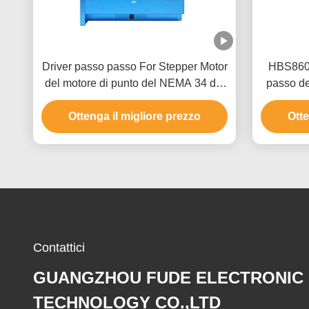
Driver passo passo For Stepper Motor
HBS860H
del motore di punto del NEMA 34 del
passo de
ciclo chiuso HBS860H con il
NEMA 34 d
Ottenga il migliore prezzo
codificatore
Otte
Contattici
GUANGZHOU FUDE ELECTRONIC
TECHNOLOGY CO.,LTD