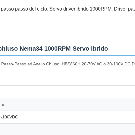
 passo passo del ciclo
, 
Servo driver ibrido 1000RPM
, 
Driver pa
 chiuso Nema34 1000RPM Servo Ibrido
e Passo-Passo ad Anello Chiuso. HBS860H 20-70V AC o 30-100V DC Dr
mm
4~100VDC