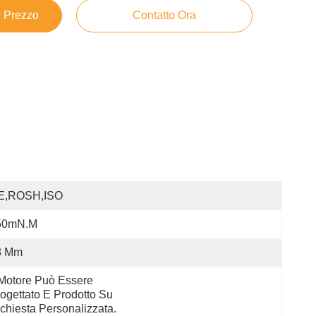
e Prezzo
Contatto Ora
E,ROSH,ISO
50mN.m
8 Mm
 Motore Può Essere 
ogettato E Prodotto Su 
chiesta Personalizzata.