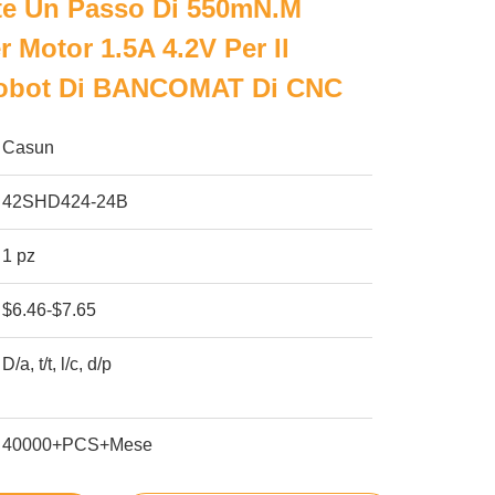
te Un Passo Di 550mN.M
 Motor 1.5A 4.2V Per Il
Robot Di BANCOMAT Di CNC
Casun
42SHD424-24B
1 pz
$6.46-$7.65
D/a, t/t, l/c, d/p
40000+PCS+Mese