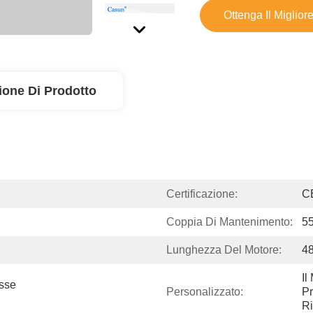
Ottenga Il Miglior
ione Di Prodotto
Certificazione:
C
Coppia Di Mantenimento:
5
Lunghezza Del Motore:
4
Il
sse 
Personalizzato:
Pr
Ri