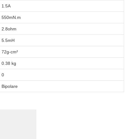
1.5A
550mN.m
2.8ohm
5.5mH
72g-cm²
0.38 kg
0
Bipolare