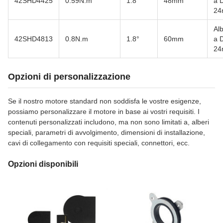
42SHD4425
0.59N.m
1.8°
48mm
a 
2
Al
42SHD4813
0.8N.m
1.8°
60mm
a 
2
Opzioni di personalizzazione
Se il nostro motore standard non soddisfa le vostre esigenze,
possiamo personalizzare il motore in base ai vostri requisiti. I
contenuti personalizzati includono, ma non sono limitati a, alberi
speciali, parametri di avvolgimento, dimensioni di installazione,
cavi di collegamento con requisiti speciali, connettori, ecc.
Opzioni disponibili