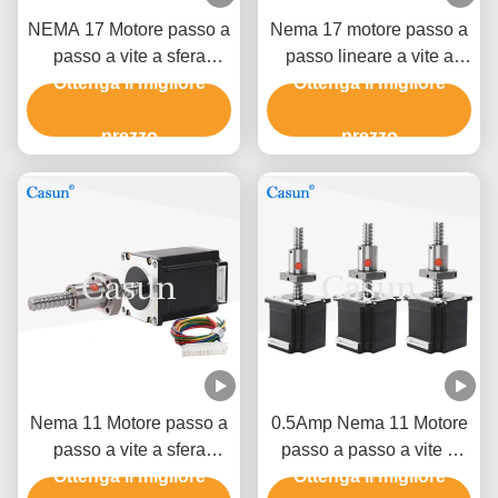
NEMA 17 Motore passo a
Nema 17 motore passo a
passo a vite a sfera
passo lineare a vite a
570mN.M per l'industria
Ottenga il migliore
sfera 450mN.M SFK0802
Ottenga il migliore
dell'automazione
motore passo per CNC
prezzo
prezzo
Nema 11 Motore passo a
0.5Amp Nema 11 Motore
passo a vite a sfera
passo a passo a vite a
320mN.M Motore passo a
Ottenga il migliore
sfera 32mN.M Motore
Ottenga il migliore