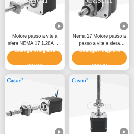
Motore passo a vite a
Nema 17 Motore passo a
sfera NEMA 17 1.28A per
passo a vite a sfera
Ottenga il migliore
linee di montaggio
34mm bady 0,32Nm per
Ottenga il migliore
automatizzate
stampante 3D CNC a 4
prezzo
prezzo
punti