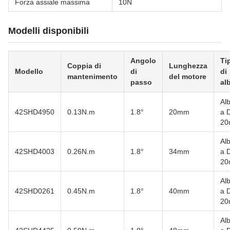
Forza assiale massima
10N
Modelli disponibili
Angolo
Ti
Coppia di
Lunghezza
Modello
di
di
mantenimento
del motore
passo
al
Al
42SHD4950
0.13N.m
1.8°
20mm
a 
2
Al
42SHD4003
0.26N.m
1.8°
34mm
a 
2
Al
42SHD0261
0.45N.m
1.8°
40mm
a 
2
Al