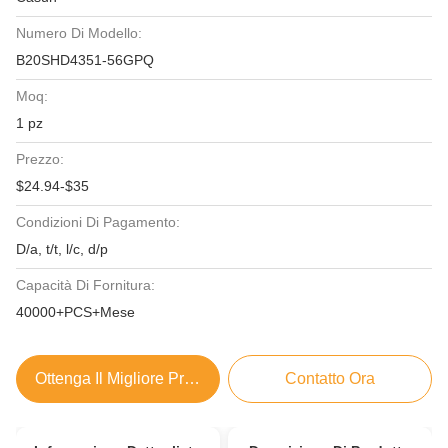
Numero Di Modello:
B20SHD4351-56GPQ
Moq:
1 pz
Prezzo:
$24.94-$35
Condizioni Di Pagamento:
D/a, t/t, l/c, d/p
Capacità Di Fornitura:
40000+PCS+Mese
Ottenga Il Migliore Prezzo
Contatto Ora