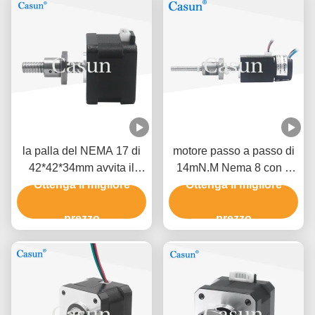
la palla del NEMA 17 di
motore passo a passo di
42*42*34mm avvita il
14mN.M Nema 8 con il
motore passo a passo
Ottenga il migliore
Ottenga il migliore
motore della vite
lineare 2.52V 1.68A
L200/250/300MM della
prezzo
prezzo
palla