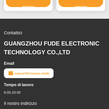
vite a sfera lineare per
passo a passo lineare
prezzo
CNC
prezzo
Contattici
GUANGZHOU FUDE ELECTRONIC
TECHNOLOGY CO.,LTD
Email
casun4@casun.mobi
Tempo di lavoro
8:00-20:00
Il nostro indirizzo