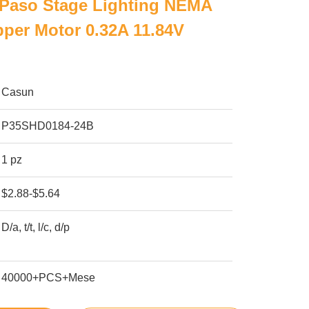
 Paso Stage Lighting NEMA
pper Motor 0.32A 11.84V
Casun
P35SHD0184-24B
1 pz
$2.88-$5.64
D/a, t/t, l/c, d/p
40000+PCS+Mese