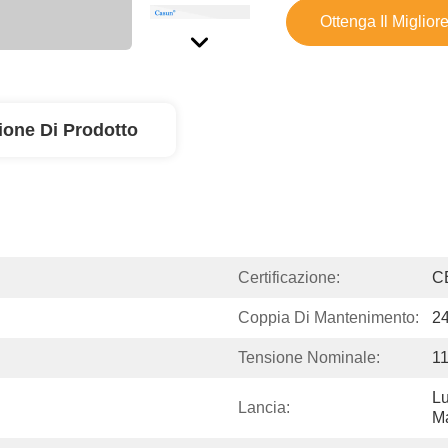
Ottenga Il Miglior
ione Di Prodotto
Certificazione:
C
Coppia Di Mantenimento:
2
Tensione Nominale:
11
Lu
Lancia:
M