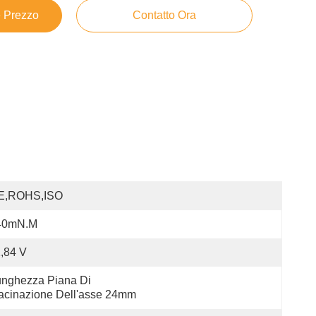
e Prezzo
Contatto Ora
E,ROHS,ISO
40mN.m
,84 V
nghezza Piana Di 
acinazione Dell'asse 24mm