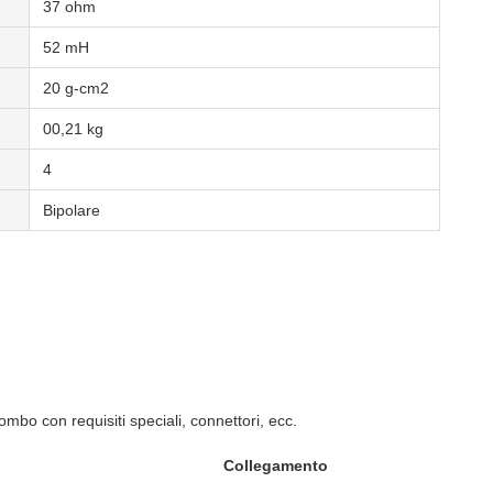
37 ohm
52 mH
20 g-cm2
00,21 kg
4
Bipolare
iombo con requisiti speciali, connettori, ecc.
Collegamento