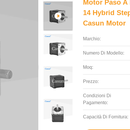
Motor Paso A
14 Hybrid Ste
Casun Motor
Marchio:
Numero Di Modello:
Moq:
Prezzo:
Condizioni Di
Pagamento:
Capacità Di Fornitura: