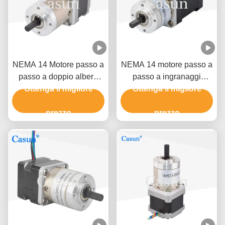
NEMA 14 Motore passo a
NEMA 14 motore passo a
passo a doppio albero
passo a ingranaggi
Ottenga il migliore
con cambio 19/1
180mN.M Nema 14
Ottenga il migliore
35*35*28mm
motore passo a passo
prezzo
motore riduttore di
prezzo
ingranaggi planetari