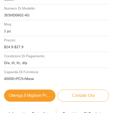
Numero Di Modello:
35SHD0602-4G
Moq:
1 pz
Prezzo:
$24.9-$27.9
Condizioni Di Pagamento:
D/a, t/t, l/c, d/p
Capacità Di Fornitura:
40000+PCS+Mese
Ottenga Il Migliore Prezzo
Contatto Ora