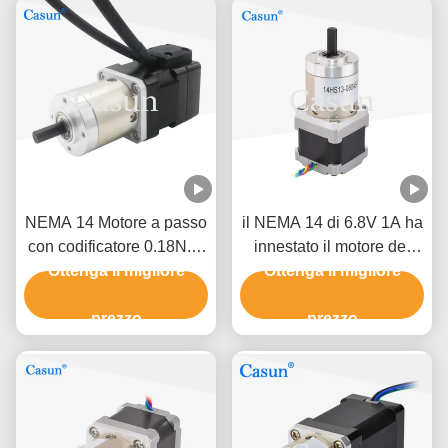
NEMA 14 Motore a passo
il NEMA 14 di 6.8V 1A ha
con codificatore 0.18N.M
innestato il motore del
Ottenga il migliore
1.0A Per PLC
motore passo a passo
Ottenga il migliore
180mN.M Planetary Gear
prezzo
Reducer
prezzo