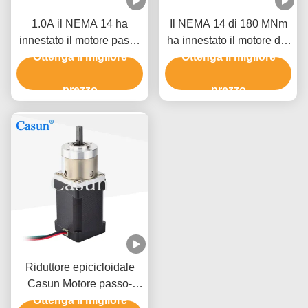
1.0A il NEMA 14 ha
Il NEMA 14 di 180 MNm
innestato il motore passo
ha innestato il motore del
a passo del cambio del
Ottenga il migliore
riduttore dell'ingranaggio
Ottenga il migliore
motore passo a passo
planetario del motore
35x35x28.5mm
prezzo
passo a passo
prezzo
Riduttore epicicloidale
Casun Motore passo-
passo 35mm NEMA 14
Ottenga il migliore