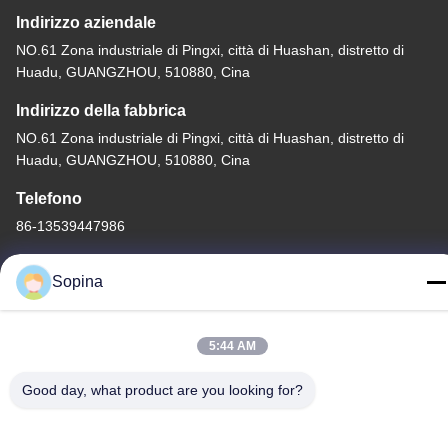
Indirizzo aziendale
NO.61 Zona industriale di Pingxi, città di Huashan, distretto di
Huadu, GUANGZHOU, 510880, Cina
Indirizzo della fabbrica
NO.61 Zona industriale di Pingxi, città di Huashan, distretto di
Huadu, GUANGZHOU, 510880, Cina
Telefono
86-13539447986
Sopina
Buona qualità della Cina motore passo-passo ibrido Fornitore. ©
5:44 AM
di Copyright 2023-2026 GUANGZHOU FUDE ELECTRONIC
Good day, what product are you looking for?
TECHNOLOGY CO.,LTD . Tutti i diritti riservati.
Norme sulla privacy
|
Mappa del sito