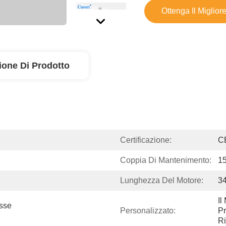
Ottenga Il Miglior
ione Di Prodotto
Certificazione:
C
Coppia Di Mantenimento:
1
Lunghezza Del Motore:
3
Il
sse 
Personalizzato:
Pr
Ri