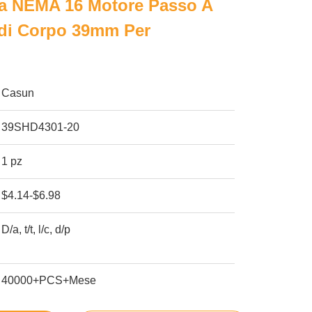
za NEMA 16 Motore Passo A
adi Corpo 39mm Per
Casun
39SHD4301-20
1 pz
$4.14-$6.98
D/a, t/t, l/c, d/p
40000+PCS+Mese