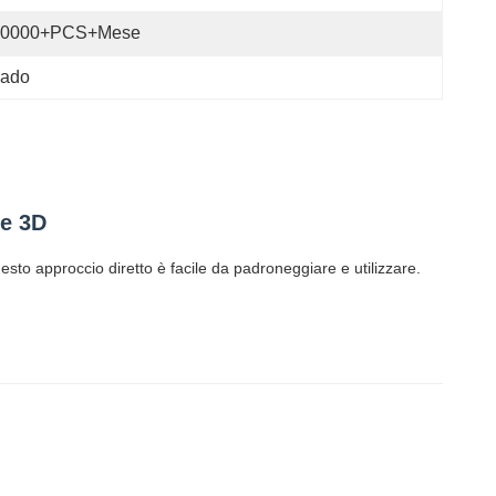
40000+PCS+Mese
rado
te 3D
sto approccio diretto è facile da padroneggiare e utilizzare.