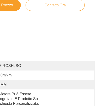
e Prezzo
Contatto Ora
E,ROSH,ISO
50mNm
4MM
 Motore Può Essere 
ogettato E Prodotto Su 
chiesta Personalizzata.