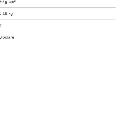
20 g-cm²
0,18 kg
4
Bipolare