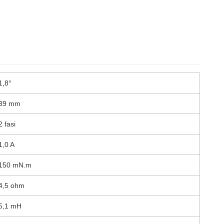
1,8°
39 mm
2 fasi
1,0 A
150 mN.m
4,5 ohm
5,1 mH