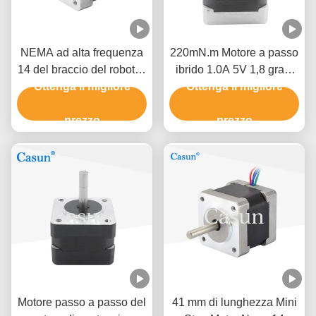
NEMA ad alta frequenza
220mN.m Motore a passo
14 del braccio del robot di
ibrido 1.0A 5V 1,8 gradi
BANCOMAT del motore
Ottenga il migliore
Ottenga il migliore
quattro fili
passo a passo di 1A 3.5V
prezzo
Casun
prezzo
Motore passo a passo del
41 mm di lunghezza Mini