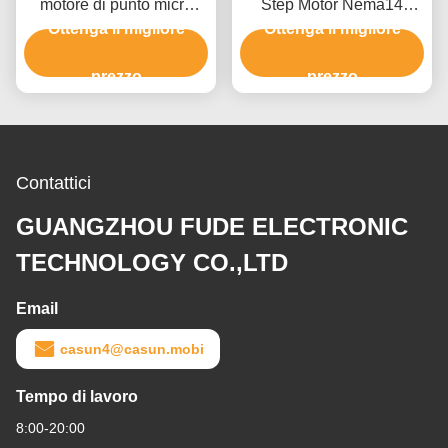
motore di punto micro
Step Motor Nema14
Ottenga il migliore
350mN.m nema14
35x35x41mm 180mN.M
Ottenga il migliore
35x35x40mm con alta
Per la macchina medica
coppia di torsione
prezzo
prezzo
Contattici
GUANGZHOU FUDE ELECTRONIC
TECHNOLOGY CO.,LTD
Email
casun4@casun.mobi
Tempo di lavoro
8:00-20:00