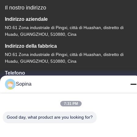
Il nostro indirizzo
Indirizzo aziendale
NO.61 Zona industriale di Pingxi, città di Huashan, distretto di
Huadu, GUANGZHOU, 510880, Cina
Indirizzo della fabbrica
NO.61 Zona industriale di Pingxi, città di Huashan, distretto di
Huadu, GUANGZHOU, 510880, Cina
Telefono
86-13539447986
Sopina
7:31 PM
Good day, what product are you looking for?
Buona qualità della Cina motore passo-passo ibrido Fornitore. ©
di Copyright 2023-2026 GUANGZHOU FUDE ELECTRONIC
TECHNOLOGY CO.,LTD . Tutti i diritti riservati.