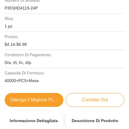
Numero Di Modello:
P35SHD4119-24P
Moq:
1 pz
Prezzo:
$4.14-$6.98
Condizioni Di Pagamento:
D/a, t/t, l/c, d/p
Capacità Di Fornitura:
40000+PCS+Mese
Ottenga Il Migliore Prezzo
Contatto Ora
Informazione Dettagliata
Descrizione Di Prodotto