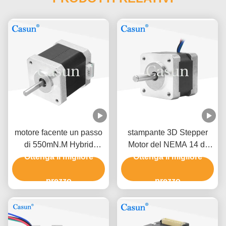
motore facente un passo
stampante 3D Stepper
di 550mN.M Hybrid
Motor del NEMA 14 di
Stepper Motor 1.5A 4.2V
Ottenga il migliore
0.75A 4.8V 35x35mm
Ottenga il migliore
per il braccio del robot di
230mN.M
BANCOMAT di CNC
prezzo
prezzo